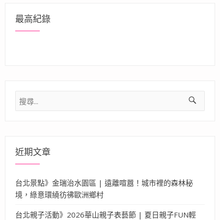
最高紀錄
搜
尋
關
鍵
字:
近期文章
台北景點》金瑞治水園區 | 遠離喧囂！城市裡的森林秘
境，綠意環繞彷彿歐洲鄉村
台北親子活動》2026華山親子表藝節 | 夏日親子FUN輕