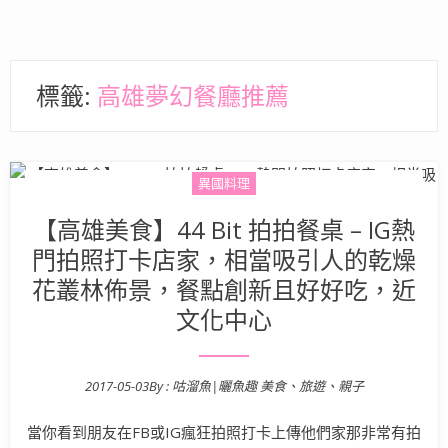
標籤:
高雄夢幻餐廳推薦
異國料理
【高雄美食】44 Bit 拍拍餐桌 – IG熱
門拍照打卡店家，相當吸引人的乾燥
花叢林佈景，餐點創新且好好吃，近
文化中心
2017-05-03
By :
咕溜魚|曬魚趣 美食、旅遊、親子
Posted on
當你看到朋友在FB或IG瘋狂拍照打卡上傳他們家那非常有拍