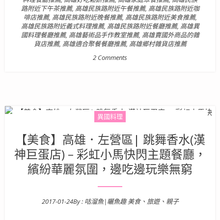
路附近下午茶推薦
,
高雄民族路附近午餐推薦
,
高雄民族路附近咖
啡店推薦
,
高雄民族路附近晚餐推薦
,
高雄民族路附近美食推薦
,
高雄民族路附近義式料理推薦
,
高雄民族路附近餐廳推薦
,
高雄異
國料理餐廳推薦
,
高雄藝術品手作教室推薦
,
高雄賣國外商品的雜
貨店推薦
,
高雄適合聚餐餐廳推薦
,
高雄鄉村雜貨店推薦
2 Comments
異國料理
【美食】高雄．左營區| 跳舞香水(漢
神巨蛋店) – 彩虹小馬快閃主題餐廳，
繽紛華麗氛圍，邊吃邊玩樂無窮
2017-01-24
By :
咕溜魚|曬魚趣 美食、旅遊、親子
Posted on