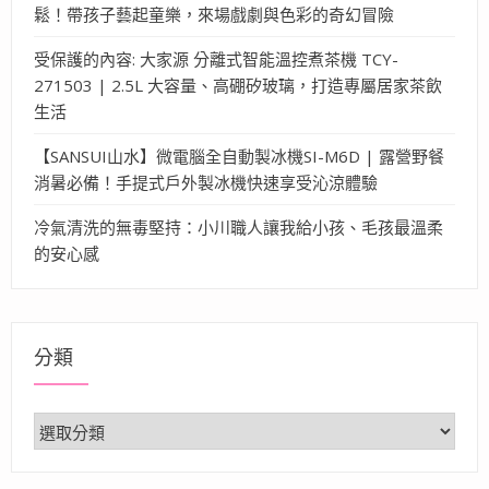
鬆！帶孩子藝起童樂，來場戲劇與色彩的奇幻冒險
受保護的內容: 大家源 分離式智能溫控煮茶機 TCY-
271503 | 2.5L 大容量、高硼矽玻璃，打造專屬居家茶飲
生活
【SANSUI山水】微電腦全自動製冰機SI-M6D | 露營野餐
消暑必備！手提式戶外製冰機快速享受沁涼體驗
冷氣清洗的無毒堅持：小川職人讓我給小孩、毛孩最溫柔
的安心感
分類
分
類