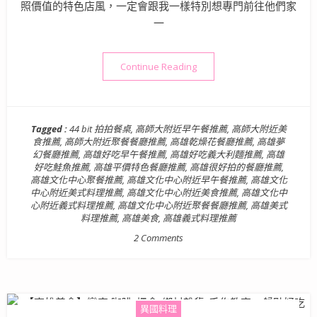
照價值的特色店風，一定會跟我一樣特別想專門前往他們家
一
“【高雄美食】44 Bit 拍
Continue Reading
Tagged :
44 bit 拍拍餐桌
,
高師大附近早午餐推薦
,
高師大附近美
食推薦
,
高師大附近聚餐餐廳推薦
,
高雄乾燥花餐廳推薦
,
高雄夢
幻餐廳推薦
,
高雄好吃早午餐推薦
,
高雄好吃義大利麵推薦
,
高雄
好吃鮭魚推薦
,
高雄平價特色餐廳推薦
,
高雄很好拍的餐廳推薦
,
高雄文化中心聚餐推薦
,
高雄文化中心附近早午餐推薦
,
高雄文化
中心附近美式料理推薦
,
高雄文化中心附近美食推薦
,
高雄文化中
心附近義式料理推薦
,
高雄文化中心附近聚餐餐廳推薦
,
高雄美式
料理推薦
,
高雄美食
,
高雄義式料理推薦
2 Comments
異國料理