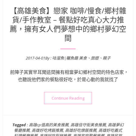
【高雄美食】戀家 咖啡/慢食/鄉村雜
貨/手作教室 – 餐點好吃真心大力推
薦，擁有女人們夢想中的鄉村夢幻空
間
2017-04-01
By :
咕溜魚|曬魚趣 美食、旅遊、親子
Posted on
前陣子其實早耳聞這間擁有相當夢幻鄉村空間的特色店家，
也聽說他們家的餐點很好吃，於是心動的我就找了
“【高雄美食】戀家 咖啡/慢
Continue Reading
Tagged :
高雄cp值高的美食推薦
,
高雄信守街美食推薦
,
高雄夢幻
餐廳推薦
,
高雄好吃烤飯推薦
,
高雄好吃燉飯推薦
,
高雄好吃義式
料理餐廳推薦
,
高雄好吃鬆餅推薦
,
高雄家庭聚餐推薦
,
高雄民族