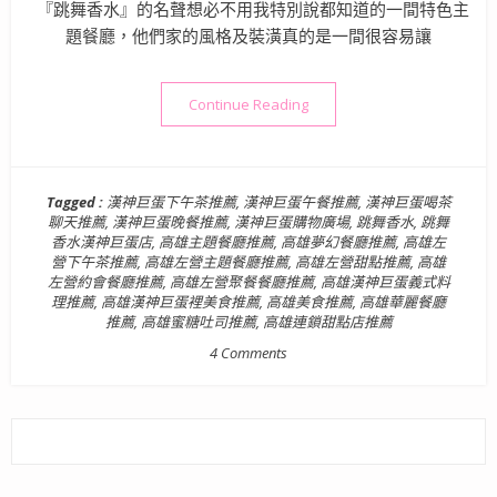
『跳舞香水』的名聲想必不用我特別說都知道的一間特色主
題餐廳，他們家的風格及裝潢真的是一間很容易讓
“【美食】高雄．左營區| 跳
Continue Reading
Tagged :
漢神巨蛋下午茶推薦
,
漢神巨蛋午餐推薦
,
漢神巨蛋喝茶
聊天推薦
,
漢神巨蛋晚餐推薦
,
漢神巨蛋購物廣場
,
跳舞香水
,
跳舞
香水漢神巨蛋店
,
高雄主題餐廳推薦
,
高雄夢幻餐廳推薦
,
高雄左
營下午茶推薦
,
高雄左營主題餐廳推薦
,
高雄左營甜點推薦
,
高雄
左營約會餐廳推薦
,
高雄左營聚餐餐廳推薦
,
高雄漢神巨蛋義式料
理推薦
,
高雄漢神巨蛋裡美食推薦
,
高雄美食推薦
,
高雄華麗餐廳
推薦
,
高雄蜜糖吐司推薦
,
高雄連鎖甜點店推薦
4 Comments