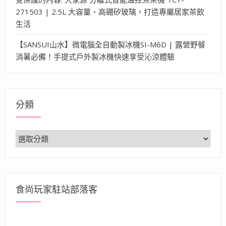
271503 | 2.5L 大容量、高硼矽玻璃，打造專屬居家茶飲
生活
【SANSUI山水】微電腦全自動製冰機SI-M6D | 露營野餐
消暑必備！手提式戶外製冰機快速享受沁涼體驗
分類
分
類
食尚玩家駐站部落客