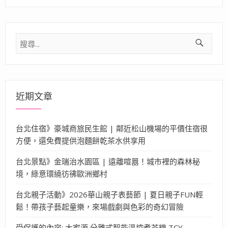
搜
尋
關
鍵
字:
近期文章
台北住宿》豪城商旅民生館 | 鄰近松山機場的平價住宿很
方便，還免費提供泡麵餅乾茶水供享用
台北景點》金瑞治水園區 | 遠離喧囂！城市裡的森林秘
境，綠意環繞彷彿歐洲鄉村
台北親子活動》2026華山親子表藝節 | 夏日親子FUN輕
鬆！帶孩子藝起童樂，來場戲劇與色彩的奇幻冒險
受保護的內容: 大家源 分離式智能溫控煮茶機 TCY-