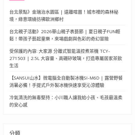
台北景點》金瑞治水園區 | 遠離喧囂！城市裡的森林秘
境，綠意環繞彷彿歐洲鄉村
台北親子活動》2026華山親子表藝節 | 夏日親子FUN輕
鬆！帶孩子藝起童樂，來場戲劇與色彩的奇幻冒險
受保護的內容: 大家源 分離式智能溫控煮茶機 TCY-
271503 | 2.5L 大容量、高硼矽玻璃，打造專屬居家茶飲
生活
【SANSUI山水】微電腦全自動製冰機SI-M6D | 露營野餐
消暑必備！手提式戶外製冰機快速享受沁涼體驗
冷氣清洗的無毒堅持：小川職人讓我給小孩、毛孩最溫柔
的安心感
分類