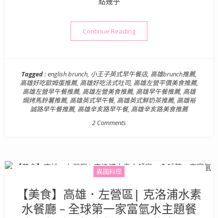
點幾乎
“【高雄左營區美食】小王子英
Continue Reading
Tagged :
english brunch
,
小王子英式早午餐店
,
高雄brunch推薦
,
高雄好吃歐姆蛋推薦
,
高雄好吃法式吐司
,
高雄左營平價美食推薦
,
高雄左營早午餐推薦
,
高雄左營美食推薦
,
高雄早午餐推薦
,
高雄
焗烤馬鈴薯推薦
,
高雄英式早午餐
,
高雄英式鮮奶茶推薦
,
高雄裕
誠路早午餐推薦
,
高雄辛亥路早午餐
,
高雄辛亥路美食推薦
2 Comments
異國料理
【美食】高雄．左營區| 克洛浦水素
水餐廳 – 全球第一家富氫水主題餐