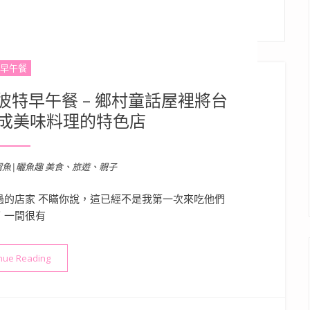
早午餐
彼特早午餐 – 鄉村童話屋裡將台
成美味料理的特色店
溜魚|曬魚趣 美食、旅遊、親子
的店家 不瞞你說，這已經不是我第一次來吃他們
 一間很有
“【美食】高雄．苓雅區| 瑞彼特早午餐 – 鄉村童話屋裡將台灣
nue Reading