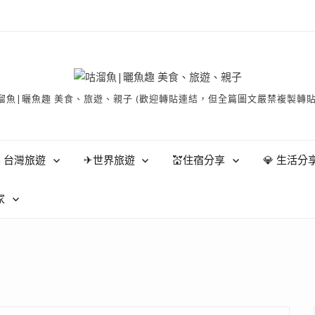
有 © 咕溜魚|曬魚趣 美食、旅遊、親子 (歡迎轉貼連結，但全篇圖文嚴禁
 台灣旅遊
✈世界旅遊
💒住宿分享
💎 生活分
家