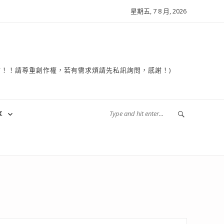
星期五, 7 8 月, 2026
複製轉貼！！請尊重創作權，若有需求煩請先私訊詢問，感謝！)
享