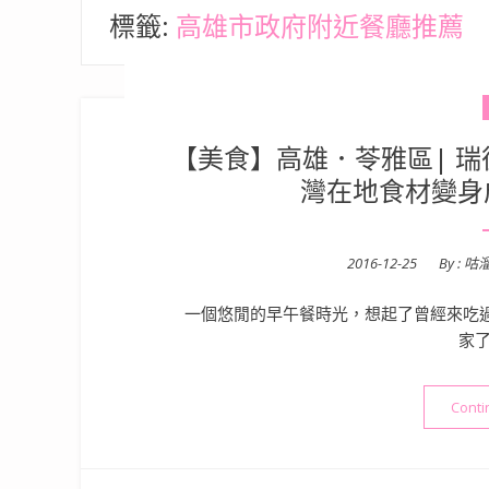
標籤:
高雄市政府附近餐廳推薦
【美食】高雄．苓雅區| 瑞
灣在地食材變身
Posted
2016-12-25
By :
咕
on
一個悠閒的早午餐時光，想起了曾經來吃過
家了
Conti