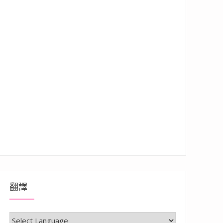
翻譯
髮，聆聽打造適合個人特色的髮型髮色”