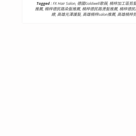
Tagged :
FX Hair Salon
,
德國Goldwell歌薇
,
楠梓加工區剪
推薦
,
楠梓德民路染髮推薦
,
楠梓德民路燙髮推薦
,
楠梓德民
繚
,
高雄光澤護髮
,
高雄楠梓salon推薦
,
高雄楠梓