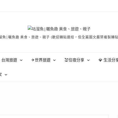
有 © 咕溜魚|曬魚趣 美食、旅遊、親子 (歡迎轉貼連結，但全篇圖文嚴禁
 台灣旅遊
✈世界旅遊
💒住宿分享
💎 生活分
家