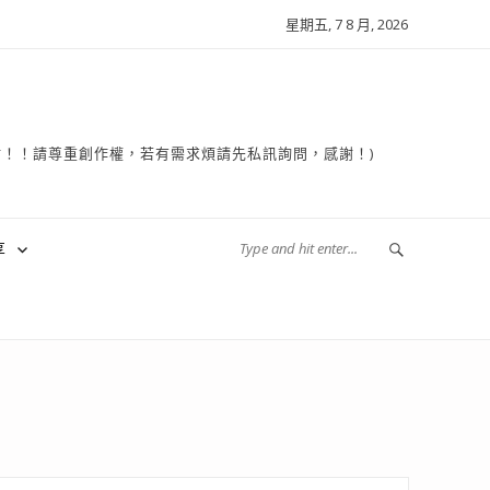
星期五, 7 8 月, 2026
複製轉貼！！請尊重創作權，若有需求煩請先私訊詢問，感謝！)
享