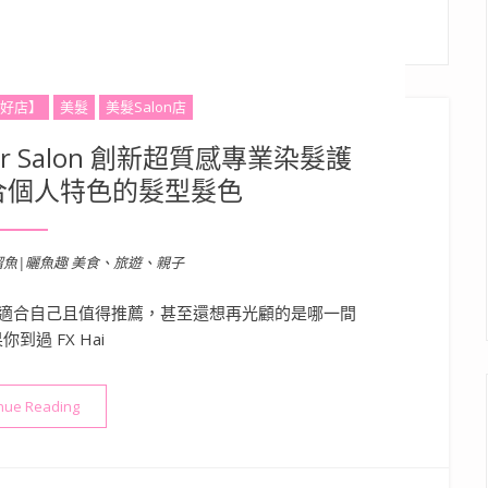
好店】
美髮
美髮Salon店
r Salon 創新超質感專業染髮護
合個人特色的髮型髮色
溜魚|曬魚趣 美食、旅遊、親子
適合自己且值得推薦，甚至還想再光顧的是哪一間
到過 FX Hai
“高雄楠梓髮廊推薦》FX Hair Salon 創新超質感專業染髮護
nue Reading