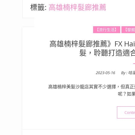
標籤:
高雄楠梓髮廊推薦
【流行生活】
【發掘
高雄楠梓髮廊推薦》FX Hai
髮，聆聽打造適
Posted
2023-05-16
By :
咕
on
高雄楠梓美髮沙龍店其實不少選擇，但真正
呢？如果你
Conti