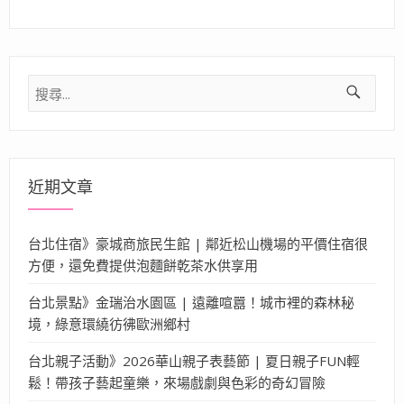
搜
尋
關
鍵
字:
近期文章
台北住宿》豪城商旅民生館 | 鄰近松山機場的平價住宿很
方便，還免費提供泡麵餅乾茶水供享用
台北景點》金瑞治水園區 | 遠離喧囂！城市裡的森林秘
境，綠意環繞彷彿歐洲鄉村
台北親子活動》2026華山親子表藝節 | 夏日親子FUN輕
鬆！帶孩子藝起童樂，來場戲劇與色彩的奇幻冒險