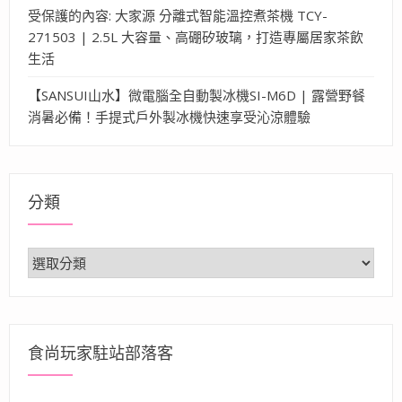
受保護的內容: 大家源 分離式智能溫控煮茶機 TCY-
271503 | 2.5L 大容量、高硼矽玻璃，打造專屬居家茶飲
生活
【SANSUI山水】微電腦全自動製冰機SI-M6D | 露營野餐
消暑必備！手提式戶外製冰機快速享受沁涼體驗
分類
分
類
食尚玩家駐站部落客