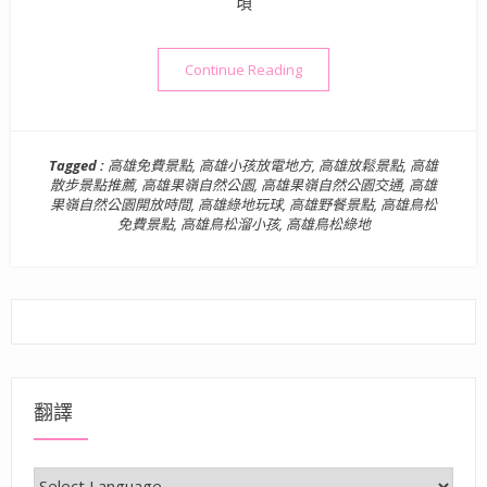
頃
“高雄景點》高雄果嶺自然公園
Continue Reading
Tagged :
高雄免費景點
,
高雄小孩放電地方
,
高雄放鬆景點
,
高雄
散步景點推薦
,
高雄果嶺自然公園
,
高雄果嶺自然公園交通
,
高雄
果嶺自然公園開放時間
,
高雄綠地玩球
,
高雄野餐景點
,
高雄鳥松
免費景點
,
高雄鳥松溜小孩
,
高雄鳥松綠地
翻譯