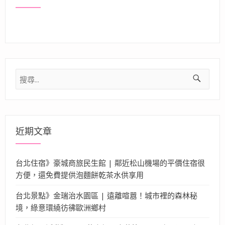
搜
尋
關
鍵
字:
近期文章
台北住宿》豪城商旅民生館 | 鄰近松山機場的平價住宿很
方便，還免費提供泡麵餅乾茶水供享用
台北景點》金瑞治水園區 | 遠離喧囂！城市裡的森林秘
境，綠意環繞彷彿歐洲鄉村