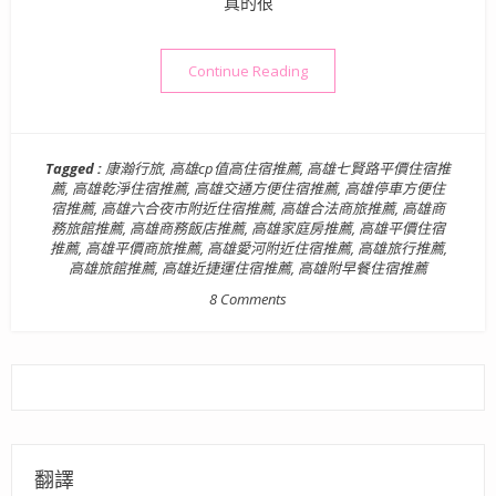
真的很
“【高雄住宿】康瀚行旅 – 
Continue Reading
Tagged :
康瀚行旅
,
高雄cp值高住宿推薦
,
高雄七賢路平價住宿推
薦
,
高雄乾淨住宿推薦
,
高雄交通方便住宿推薦
,
高雄停車方便住
宿推薦
,
高雄六合夜市附近住宿推薦
,
高雄合法商旅推薦
,
高雄商
務旅館推薦
,
高雄商務飯店推薦
,
高雄家庭房推薦
,
高雄平價住宿
推薦
,
高雄平價商旅推薦
,
高雄愛河附近住宿推薦
,
高雄旅行推薦
,
高雄旅館推薦
,
高雄近捷運住宿推薦
,
高雄附早餐住宿推薦
8 Comments
翻譯