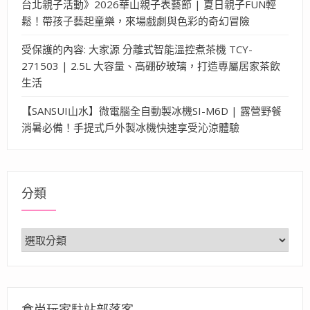
台北親子活動》2026華山親子表藝節 | 夏日親子FUN輕
鬆！帶孩子藝起童樂，來場戲劇與色彩的奇幻冒險
受保護的內容: 大家源 分離式智能溫控煮茶機 TCY-
271503 | 2.5L 大容量、高硼矽玻璃，打造專屬居家茶飲
生活
【SANSUI山水】微電腦全自動製冰機SI-M6D | 露營野餐
消暑必備！手提式戶外製冰機快速享受沁涼體驗
分類
分
類
食尚玩家駐站部落客