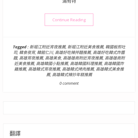
滿有特
“【高雄新興區美食】韓館仁川
Continue Reading
Tagged :
新堀江附近宵夜推薦
,
新堀江附近美食推薦
,
韓國板煎吐
司
,
韓食夜宵
,
韓館仁川
,
高雄好吃辣拌麵推薦
,
高雄好吃韓式炸醬
麵
,
高雄宵夜推薦
,
高雄美食
,
高雄雄商附近宵夜推薦
,
高雄雄商附
近美食推薦
,
高雄韓國小點推薦
,
高雄韓國料理推薦
,
高雄韓國炸
雞推薦
,
高雄韓式宵夜推薦
,
高雄韓式烤肉推薦
,
高雄韓式美食推
薦
,
高雄韓式辣炒年糕推薦
0 comment
翻譯