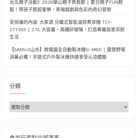
台北親子活動》2026華山親子表藝節 | 夏日親子FUN輕
鬆！帶孩子藝起童樂，來場戲劇與色彩的奇幻冒險
受保護的內容: 大家源 分離式智能溫控煮茶機 TCY-
271503 | 2.5L 大容量、高硼矽玻璃，打造專屬居家茶飲
生活
【SANSUI山水】微電腦全自動製冰機SI-M6D | 露營野餐
消暑必備！手提式戶外製冰機快速享受沁涼體驗
分類
分
類
食尚玩家駐站部落客