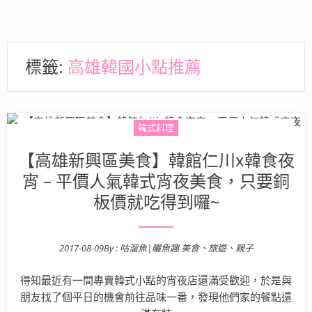
標籤:
高雄韓國小點推薦
韓式料理
【高雄新興區美食】韓館仁川x韓食夜
宵 – 平價人氣韓式宵夜美食，只要銅
板價就吃得到囉~
2017-08-09
By :
咕溜魚|曬魚趣 美食、旅遊、親子
Posted on
得知最近有一間專賣韓式小點的宵夜店還滿受歡迎，於是與
朋友找了個平日的機會前往品味一番，發現他們家的餐點還