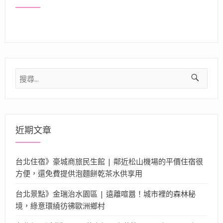
搜
尋
關
鍵
字:
近期文章
台北住宿》豪城商旅民生館 | 鄰近松山機場的平價住宿很
方便，還免費提供泡麵餅乾茶水供享用
台北景點》金瑞治水園區 | 遠離喧囂！城市裡的森林秘
境，綠意環繞彷彿歐洲鄉村