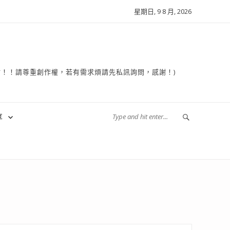
星期日, 9 8 月, 2026
複製轉貼！！請尊重創作權，若有需求煩請先私訊詢問，感謝！)
享