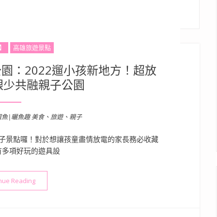
】
高雄旅遊景點
園：2022遛小孩新地方！超放
銀少共融親子公園
溜魚|曬魚趣 美食、旅遊、親子
子景點囉！對於想讓孩童盡情放電的家長務必收藏
有多項好玩的遊具設
“高雄親子景點》五甲社區公園：2022遛小孩新地方！超放電超好
nue Reading