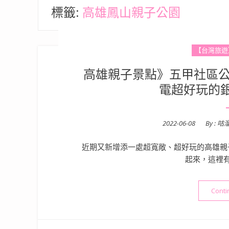
標籤:
高雄鳳山親子公園
【台灣旅遊
高雄親子景點》五甲社區公
電超好玩的
Posted
2022-06-08
By :
咕
on
近期又新增添一處超寬敞、超好玩的高雄親
起來，這裡
Conti