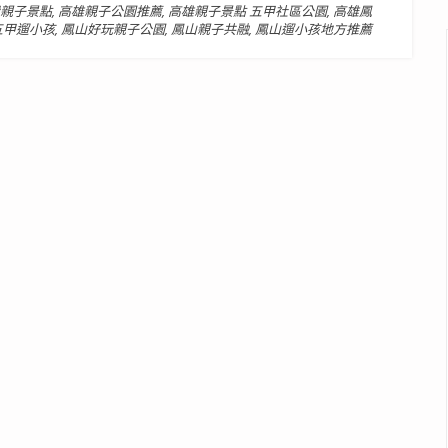
親子景點
,
高雄親子公園推薦
,
高雄親子景點 五甲社區公園
,
高雄鳳
五甲遛小孩
,
鳳山好玩親子公園
,
鳳山親子共融
,
鳳山遛小孩地方推薦