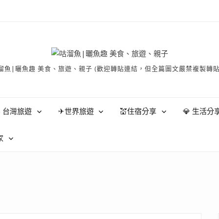
有 © 咕溜魚|曬魚趣 美食、旅遊、親子 (歡迎轉貼連結，但全篇圖文嚴禁
 台灣旅遊
✈世界旅遊
💒住宿分享
💎 生活分
家