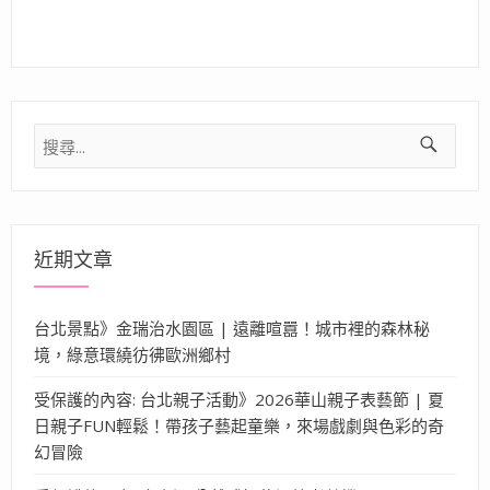
搜
尋
關
鍵
字:
近期文章
台北景點》金瑞治水園區 | 遠離喧囂！城市裡的森林秘
境，綠意環繞彷彿歐洲鄉村
受保護的內容: 台北親子活動》2026華山親子表藝節 | 夏
日親子FUN輕鬆！帶孩子藝起童樂，來場戲劇與色彩的奇
幻冒險