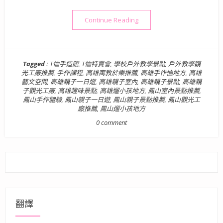
“高雄景點》T恤手造館：獨一
Continue Reading
Tagged :
T恤手造館
,
T恤特賣會
,
學校戶外教學景點
,
戶外教學觀
光工廠推薦
,
手作課程
,
高雄寓教於樂推薦
,
高雄手作恤地方
,
高雄
藝文空間
,
高雄親子一日遊
,
高雄親子室內
,
高雄親子景點
,
高雄親
子觀光工廠
,
高雄趣味景點
,
高雄遛小孩地方
,
鳳山室內景點推薦
,
鳳山手作體驗
,
鳳山親子一日遊
,
鳳山親子景點推薦
,
鳳山觀光工
廠推薦
,
鳳山遛小孩地方
0 comment
翻譯