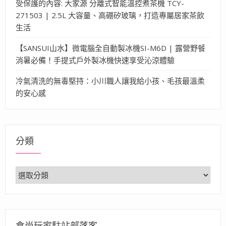
受保護的內容: 大家源 分離式智能溫控煮茶機 TCY-
271503 | 2.5L 大容量、高硼矽玻璃，打造專屬居家茶飲
生活
【SANSUI山水】微電腦全自動製冰機SI-M6D | 露營野餐
消暑必備！手提式戶外製冰機快速享受沁涼體驗
冷氣清洗的無毒堅持：小川職人讓我給小孩、毛孩最溫柔
的安心感
分類
分
類
食尚玩家駐站部落客