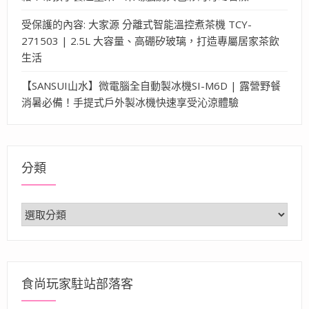
受保護的內容: 大家源 分離式智能溫控煮茶機 TCY-
271503 | 2.5L 大容量、高硼矽玻璃，打造專屬居家茶飲
生活
【SANSUI山水】微電腦全自動製冰機SI-M6D | 露營野餐
消暑必備！手提式戶外製冰機快速享受沁涼體驗
分類
分
類
食尚玩家駐站部落客