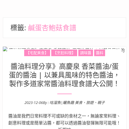
標籤:
鹹蛋杏鮑菇食譜
【宅配美食】
【烹飪料理】
調味醬
醬料
醬油料理分享》高慶泉 香菜醬油/蛋
蛋的醬油 | 以兼具風味的特色醬油，
製作多道家常醬油料理食譜大公開！
2023-12-06
By :
咕溜魚|曬魚趣 美食、旅遊、親子
Posted on
醬油是我們日常料理不可或缺的食材之一，無論家常料理、
創意料理或是簡單沾醬，都可以透過醬油發揮無限可能哦！