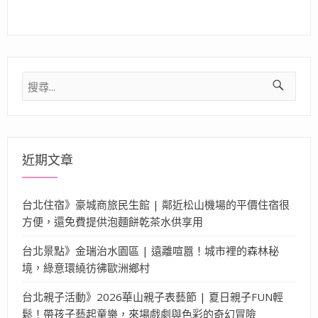
搜
尋
關
鍵
字:
近期文章
台北住宿》豪城商旅民生館 | 鄰近松山機場的平價住宿很
方便，還免費提供泡麵餅乾茶水供享用
台北景點》金瑞治水園區 | 遠離喧囂！城市裡的森林秘
境，綠意環繞彷彿歐洲鄉村
台北親子活動》2026華山親子表藝節 | 夏日親子FUN輕
鬆！帶孩子藝起童樂，來場戲劇與色彩的奇幻冒險