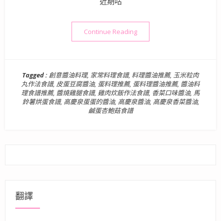
近期咕
“醬油料理分享》高慶泉 香菜
Continue Reading
Tagged :
創意醬油料理
,
家常料理食譜
,
料理醬油推薦
,
玉米粒肉
丸作法食譜
,
皮蛋豆腐醬油
,
蛋料理推薦
,
蛋料理醬油推薦
,
醬油料
理食譜推薦
,
醬燒雞腿食譜
,
雞肉炊飯作法食譜
,
香菜口味醬油
,
馬
鈴薯烘蛋食譜
,
高慶泉蛋蛋的醬油
,
高慶泉醬油
,
高慶泉香菜醬油
,
鹹蛋杏鮑菇食譜
翻譯