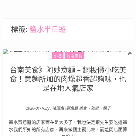
標籤:
鹽水半日遊
小吃
台南美食
台南美食》阿妙意麵 – 銅板價小吃美
食！意麵所加的肉燥超香超夠味，也
是在地人氣店家
2020-01-16
By :
咕溜魚|曬魚趣 美食、旅遊、親子
Posted on
鹽水賣意麵的店家實在是太多了，我也決定跟先生要吃遍鹽
水我們所知的所有店家，再來做個主觀比較，而這間店面算