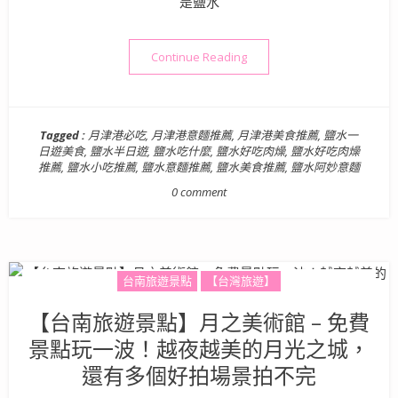
是鹽水
“台南美食》阿妙意麵 – 銅
Continue Reading
Tagged :
月津港必吃
,
月津港意麵推薦
,
月津港美食推薦
,
鹽水一
日遊美食
,
鹽水半日遊
,
鹽水吃什麼
,
鹽水好吃肉燥
,
鹽水好吃肉燥
推薦
,
鹽水小吃推薦
,
鹽水意麵推薦
,
鹽水美食推薦
,
鹽水阿妙意麵
0 comment
台南旅遊景點
【台灣旅遊】
【台南旅遊景點】月之美術館 – 免費
景點玩一波！越夜越美的月光之城，
還有多個好拍場景拍不完