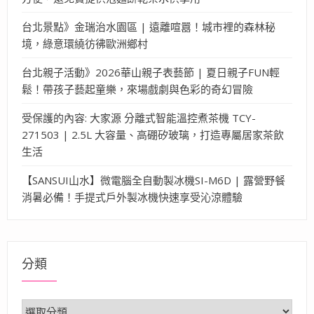
台北景點》金瑞治水園區 | 遠離喧囂！城市裡的森林秘
境，綠意環繞彷彿歐洲鄉村
台北親子活動》2026華山親子表藝節 | 夏日親子FUN輕
鬆！帶孩子藝起童樂，來場戲劇與色彩的奇幻冒險
受保護的內容: 大家源 分離式智能溫控煮茶機 TCY-
271503 | 2.5L 大容量、高硼矽玻璃，打造專屬居家茶飲
生活
【SANSUI山水】微電腦全自動製冰機SI-M6D | 露營野餐
消暑必備！手提式戶外製冰機快速享受沁涼體驗
分類
分