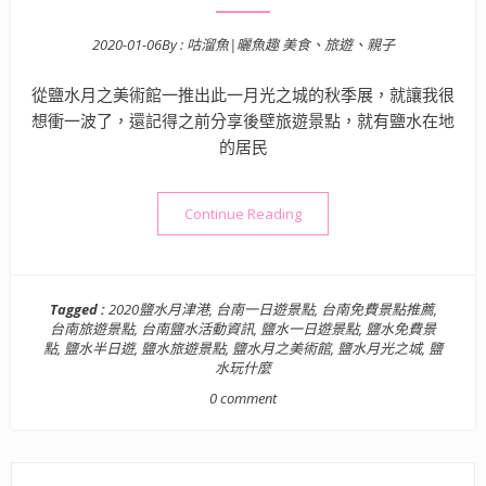
2020-01-06
By :
咕溜魚|曬魚趣 美食、旅遊、親子
Posted on
從鹽水月之美術館一推出此一月光之城的秋季展，就讓我很
想衝一波了，還記得之前分享後壁旅遊景點，就有鹽水在地
的居民
“【台南旅遊景點】月之美術館
Continue Reading
Tagged :
2020鹽水月津港
,
台南一日遊景點
,
台南免費景點推薦
,
台南旅遊景點
,
台南鹽水活動資訊
,
鹽水一日遊景點
,
鹽水免費景
點
,
鹽水半日遊
,
鹽水旅遊景點
,
鹽水月之美術館
,
鹽水月光之城
,
鹽
水玩什麼
0 comment