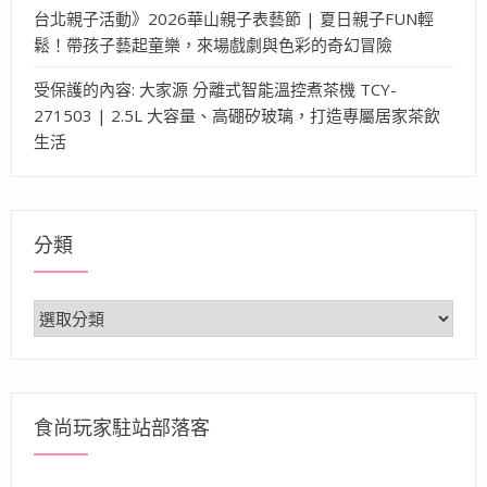
台北親子活動》2026華山親子表藝節 | 夏日親子FUN輕
鬆！帶孩子藝起童樂，來場戲劇與色彩的奇幻冒險
受保護的內容: 大家源 分離式智能溫控煮茶機 TCY-
271503 | 2.5L 大容量、高硼矽玻璃，打造專屬居家茶飲
生活
分類
分
類
食尚玩家駐站部落客