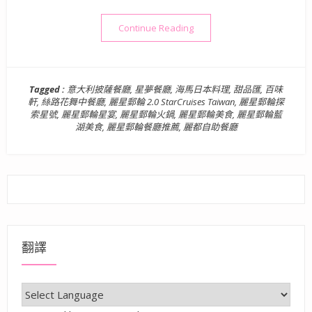
“日本旅遊》麗星郵輪 2.0 St
Continue Reading
Tagged :
意大利披薩餐廳
,
星夢餐廳
,
海馬日本料理
,
甜品匯
,
百味
軒
,
絲路花舞中餐廳
,
麗星郵輪 2.0 StarCruises Taiwan
,
麗星郵輪探
索星號
,
麗星郵輪星宴
,
麗星郵輪火鍋
,
麗星郵輪美食
,
麗星郵輪藍
湖美食
,
麗星郵輪餐廳推薦
,
麗都自助餐廳
翻譯