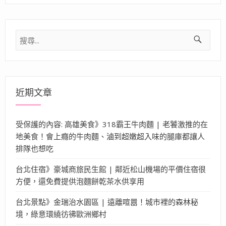
搜
尋
關
鍵
字:
近期文章
受保護的內容: 高雄美食》318霸王牛肉麵 | 老饕激推的在
地美食！會上癮的牛肉麵、滷到超嫩超入味的腿庫都讓人
排隊也想吃
台北住宿》豪城商旅民生館 | 鄰近松山機場的平價住宿很
方便，還免費提供泡麵餅乾茶水供享用
台北景點》金瑞治水園區 | 遠離喧囂！城市裡的森林秘
境，綠意環繞彷彿歐洲鄉村