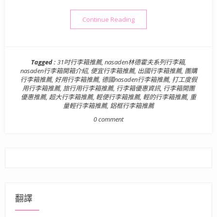
“【生活用品】德國NaSaDe
Continue Reading
Tagged :
31吋行李箱推薦
,
nasaden林德霍夫系列行李箱
,
nasaden行李箱開箱介紹
,
便宜行李箱推薦
,
出國行李箱推薦
,
團購
行李箱推薦
,
好用行李箱推薦
,
德國nasaden行李箱推薦
,
打工度假
用行李箱推薦
,
旅行用行李箱推薦
,
行李箱優惠資訊
,
行李箱開團
優惠推薦
,
超大行李箱推薦
,
輕便行李箱推薦
,
輕的行李箱推薦
,
重
量輕行李箱推薦
,
鋁框行李箱推薦
0 comment
翻譯