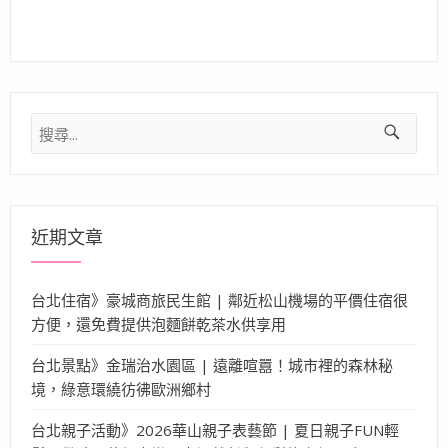
搜
尋
關
鍵
字:
近期文章
台北住宿》豪城商旅民生館 | 鄰近松山機場的平價住宿很
方便，還免費提供泡麵餅乾茶水供享用
台北景點》金瑞治水園區 | 遠離喧囂！城市裡的森林秘
境，綠意環繞彷彿歐洲鄉村
台北親子活動》2026華山親子表藝節 | 夏日親子FUN輕