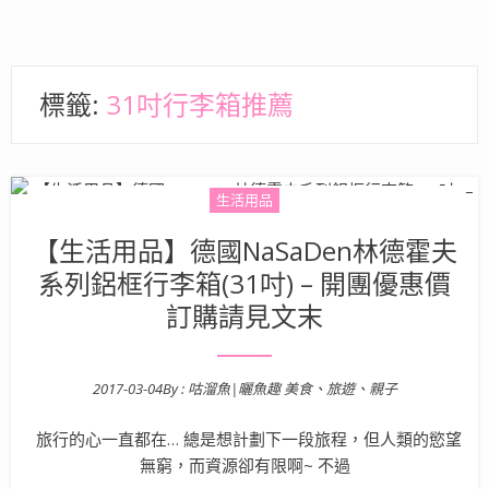
標籤:
31吋行李箱推薦
生活用品
【生活用品】德國NaSaDen林德霍夫
系列鋁框行李箱(31吋) – 開團優惠價
訂購請見文末
2017-03-04
By :
咕溜魚|曬魚趣 美食、旅遊、親子
Posted on
旅行的心一直都在… 總是想計劃下一段旅程，但人類的慾望
無窮，而資源卻有限啊~ 不過