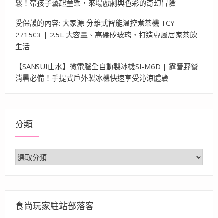
鬆！帶孩子藝起童樂，來場戲劇與色彩的奇幻冒險
受保護的內容: 大家源 分離式智能溫控煮茶機 TCY-
271503 | 2.5L 大容量、高硼矽玻璃，打造專屬居家茶飲
生活
【SANSUI山水】微電腦全自動製冰機SI-M6D | 露營野餐
消暑必備！手提式戶外製冰機快速享受沁涼體驗
分類
分
類
食尚玩家駐站部落客