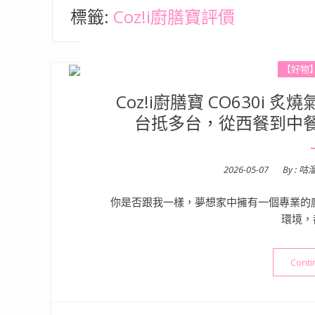
標籤:
Coz!i廚膳寶評價
【好物
Coz!i廚膳寶 CO630i
台抵多台，從西餐到中
Posted
2026-05-07
By :
咕
on
你是否跟我一樣，夢想家中擁有一個專業的廚房
環境，
Conti