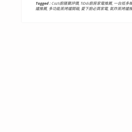
Tagged :
Coz!i廚膳寶評價
,
TiDdi廚房家電推薦
,
一台抵多
爐推薦
,
多功能蒸烤爐開箱
,
愛下廚必買家電
,
氣炸蒸烤爐