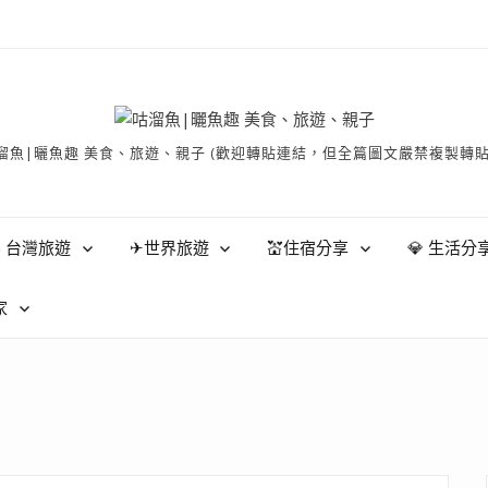
有 © 咕溜魚|曬魚趣 美食、旅遊、親子 (歡迎轉貼連結，但全篇圖文嚴禁
 台灣旅遊
✈世界旅遊
💒住宿分享
💎 生活分
家