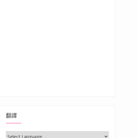
翻譯
台抵多台，從西餐到中餐都難不倒它的全能廚房神器”