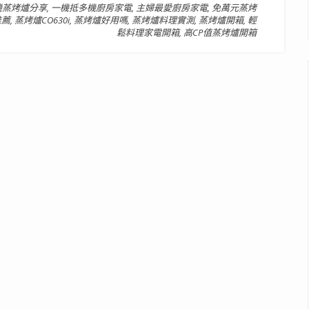
機蒸烤爐分享
,
一機抵多機廚房家電
,
主婦最愛廚房家電
,
免萬元蒸烤
推薦
,
蒸烤爐CO630i
,
蒸烤爐好用嗎
,
蒸烤爐料理實測
,
蒸烤爐開箱
,
輕
鬆料理家電開箱
,
高CP值蒸烤爐開箱