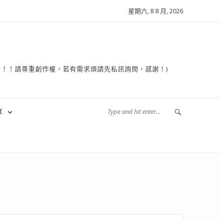
星期六, 8 8 月, 2026
複製轉貼！！請尊重創作權，若有需求煩請先私訊詢問，感謝！)
享