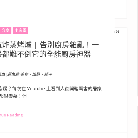
】分享
小家電
 炙燒氣炸蒸烤爐 | 告別廚房雜亂！一
餐都難不倒它的全能廚房神器
溜魚|曬魚趣 美食、旅遊、親子
？每次在 Youtube 上看到人家開箱厲害的居家
都很羨慕！但
“Coz!i廚膳寶 CO630i 炙燒氣炸蒸烤爐 | 告別廚房雜亂！一
nue Reading