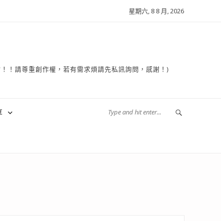
星期六, 8 8 月, 2026
複製轉貼！！請尊重創作權，若有需求煩請先私訊詢問，感謝！)
享