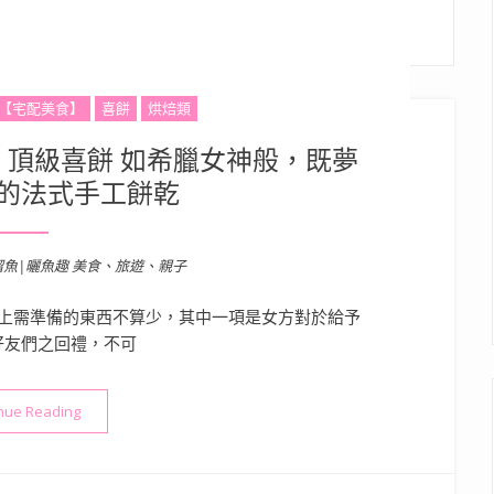
【宅配美食】
喜餅
烘焙類
．頂級喜餅 如希臘女神般，既夢
的法式手工餅乾
溜魚|曬魚趣 美食、旅遊、親子
上需準備的東西不算少，其中一項是女方對於給予
好友們之回禮，不可
“結婚喜餅推薦》Hera赫拉．頂級喜餅 如希臘女神般，既夢幻又
nue Reading