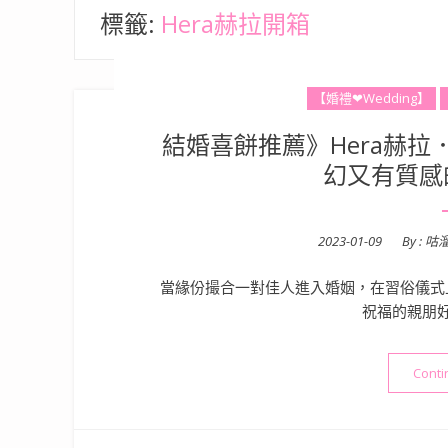
標籤:
Hera赫拉開箱
【婚禮❤Wedding】
結婚喜餅推薦》Hera赫拉
幻又有質感
Posted
2023-01-09
By :
咕
on
當緣份撮合一對佳人進入婚姻，在習俗儀式
祝福的親朋
Conti