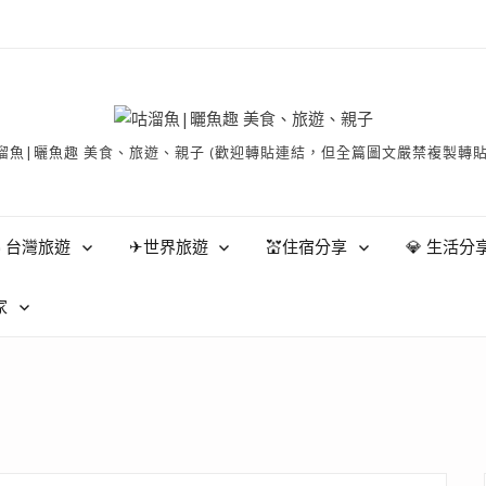
有 © 咕溜魚|曬魚趣 美食、旅遊、親子 (歡迎轉貼連結，但全篇圖文嚴禁
 台灣旅遊
✈世界旅遊
💒住宿分享
💎 生活分
家