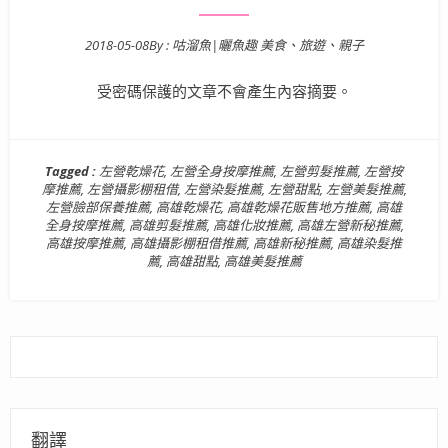
2018-05-08
By :
咕溜魚|曬魚趣 美食、旅遊、親子
Posted on
受密碼保護的文章不會產生內容摘要。
Tagged :
左營乾燥花
,
左營全身按摩推薦
,
左營剪髮推薦
,
左營按
摩推薦
,
左營攝影棚租借
,
左營染髮推薦
,
左營甜點
,
左營美髮推薦
,
左營臉部保養推薦
,
高雄乾燥花
,
高雄乾燥花販售地方推薦
,
高雄
全身按摩推薦
,
高雄剪髮推薦
,
高雄化妝推薦
,
高雄左營新秘推薦
,
高雄按摩推薦
,
高雄攝影棚租借推薦
,
高雄新秘推薦
,
高雄染髮推
薦
,
高雄甜點
,
高雄美髮推薦
翻譯