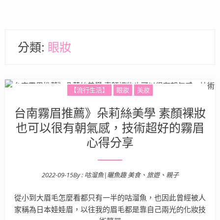
分類:
眼妝
【流行生活】
眼妝
美妝
台南霧眉推薦》朵莉絲美學 素顏裸妝
也可以很有朝氣感，技術超好的霧眉
心得分享
2022-09-15
By :
咕溜魚|曬魚趣 美食、旅遊、親子
Posted on
從小到大眉毛怎麼看都只有一半的咕溜魚，也因此曾經被人
家稱為日本娃娃眉，以往我的眉毛都是靠自己兩光的化妝技