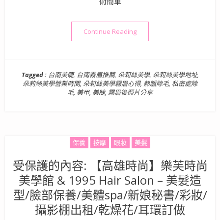
術簡單
“台南霧眉推薦》朵莉絲美學
Continue Reading
Tagged :
台南美睫
,
台南霧眉推薦
,
朵莉絲美學
,
朵莉絲美學地址
,
朵莉絲美學營業時間
,
朵莉絲美學霧眉心得
,
熱臘除毛
,
私密處除
毛
,
美甲
,
美睫
,
霧眉後照片分享
保養
按摩
眼妝
美髮
受保護的內容: 【高雄時尚】樂芙時尚
美學館 & 1995 Hair Salon – 美髮造
型/臉部保養/美體spa/新娘秘書/彩妝/
攝影棚出租/乾燥花/耳環訂做