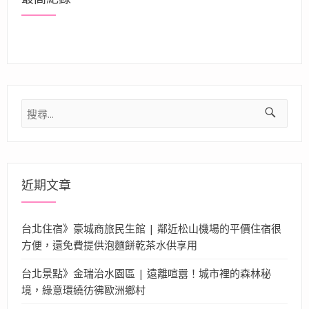
搜
尋
關
鍵
字:
近期文章
台北住宿》豪城商旅民生館 | 鄰近松山機場的平價住宿很
方便，還免費提供泡麵餅乾茶水供享用
台北景點》金瑞治水園區 | 遠離喧囂！城市裡的森林秘
境，綠意環繞彷彿歐洲鄉村