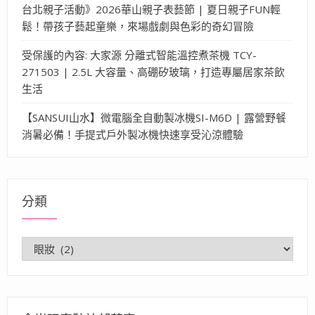
台北親子活動》2026華山親子表藝節 | 夏日親子FUN輕
鬆！帶孩子藝起童樂，來場戲劇與色彩的奇幻冒險
受保護的內容: 大家源 分離式智能溫控煮茶機 TCY-
271503 | 2.5L 大容量、高硼矽玻璃，打造專屬居家茶飲
生活
【SANSUI山水】微電腦全自動製冰機SI-M6D | 露營野餐
消暑必備！手提式戶外製冰機快速享受沁涼體驗
分類
分
類