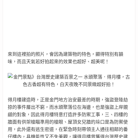
來到這裡拍的照片，會因為建築物的特色，顯得特別有韻
味，而且天氣若好拍起來的效果也超好、超美呢！
得月樓建造時，正是金門地方治安最差的時期，強盜登陸劫
掠的事件層出不窮，而水頭聚落位在海邊，也是強盜上岸覬
覦的對象，因此得月樓特意打造許多防禦工事，三、四樓的
牆面有供架槍瞄準用的槍眼、屋頂女兒牆的垛口是為防禦使
用，此外還有逃生密道，在緊急時刻帶領主人通往相鄰的番
仔樓內，具機能性又不失美觀，讓得月樓曾獲得台灣歷史建