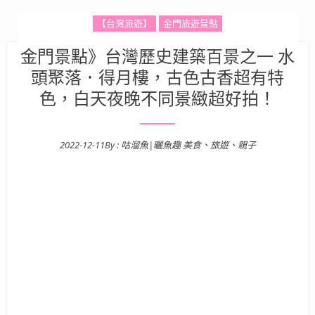
【台灣旅遊】
金門旅遊景點
金門景點》台灣歷史建築百景之一 水
頭聚落．得月樓，古色古香超有特
色，白天夜晚不同景緻超好拍！
2022-12-11
By :
咕溜魚|曬魚趣 美食、旅遊、親子
Posted on