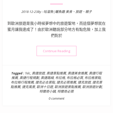
2018-12-23
By :
咕溜魚|曬魚趣 美食、旅遊、親子
Posted on
到歐洲旅遊是我小時候夢想中的旅遊聖地，而這個夢想就在
蜜月讓我達成了！由於歐洲聽說部分地方有點危險，加上我
們對於
“【歐洲旅遊景點】奧捷德十日遊 
Continue Reading
Tagged :
Telc
,
奧捷旅遊
,
奧捷景點推薦
,
奧捷美食推薦
,
奧捷行程
推薦
,
奧捷行程規劃
,
奧捷路線
,
布拉格
,
布拉格必買
,
布拉格景點
,
布拉格行程推薦
,
捷克必去景點
,
捷克必買推薦
,
捷克旅遊
,
捷克景
點推薦
,
捷克風景
,
歐洲十日遊
,
歐洲旅遊景點推薦
,
歐洲旅遊計劃
,
特爾奇小鎮
,
特爾奇必買
0 comment