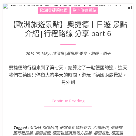
歐洲奧捷德旅遊
歐洲旅遊景點
【歐洲旅遊景點】奧捷德十日遊 景點
介紹|行程路線 分享 part 6
2019-03-15
By :
咕溜魚|曬魚趣 美食、旅遊、親子
Posted on
奧捷德的行程來到了第七天，總算沾了一點德國的邊，這天
我們在德國只停留大約半天的時間，遊玩了德國兩處景點，
另外剩
“【歐洲旅遊景點】奧捷德十日遊 
Continue Reading
Tagged :
SIONA
,
SIONA包
,
便宜莫札特巧克力
,
六福飯店
,
奧捷旅
遊行程推薦
,
德國岩鹽
,
德國岩鹽購買地方推薦
,
德國景點
,
德國最