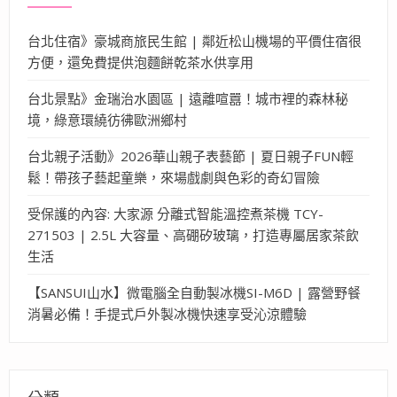
台北住宿》豪城商旅民生館 | 鄰近松山機場的平價住宿很
方便，還免費提供泡麵餅乾茶水供享用
台北景點》金瑞治水園區 | 遠離喧囂！城市裡的森林秘
境，綠意環繞彷彿歐洲鄉村
台北親子活動》2026華山親子表藝節 | 夏日親子FUN輕
鬆！帶孩子藝起童樂，來場戲劇與色彩的奇幻冒險
受保護的內容: 大家源 分離式智能溫控煮茶機 TCY-
271503 | 2.5L 大容量、高硼矽玻璃，打造專屬居家茶飲
生活
【SANSUI山水】微電腦全自動製冰機SI-M6D | 露營野餐
消暑必備！手提式戶外製冰機快速享受沁涼體驗