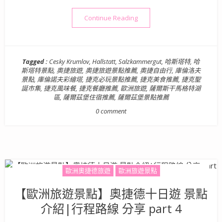
“【歐洲旅遊景點】奧捷德十日遊 
Continue Reading
Tagged :
Cesky Krumlov
,
Hallstatt
,
Salzkammergut
,
哈斯塔特
,
哈
斯塔特景點
,
奧捷旅遊
,
奧捷旅遊景點推薦
,
奧捷自由行
,
庫倫洛夫
景點
,
庫倫諾夫彩繪塔
,
捷克必玩景點推薦
,
捷克美食推薦
,
捷克聖
誕市集
,
捷克風味餐
,
捷克餐廳推薦
,
歐洲旅遊
,
薩爾斯干馬格特湖
區
,
薩爾茲堡住宿推薦
,
薩爾茲堡景點推薦
0 comment
歐洲奧捷德旅遊
歐洲旅遊景點
【歐洲旅遊景點】奧捷德十日遊 景點
介紹|行程路線 分享 part 4