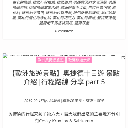
古老的鹽礦
,
德國行程推薦
,
德國鹽洞
,
德國鹽洞斜木溜滑梯
,
德國
鹽礦岩鹽
,
德國鹽礦電動木船
,
歐洲鹽礦小火車
,
米拉貝爾花園
,
維
也納
,
維也納平價包
,
維也納必買推薦
,
維也納景點推薦
,
莫也納故
居
,
莫札特居住地維也納
,
莫札特巧克力
,
莫札特廣場
,
蓋特萊德巷
,
薩爾斯干馬格特湖區
,
薩爾茲堡
0 comment
歐洲奧捷德旅遊
歐洲旅遊景點
【歐洲旅遊景點】奧捷德十日遊 景點
介紹|行程路線 分享 part 5
2019-02-15
By :
咕溜魚|曬魚趣 美食、旅遊、親子
Posted on
奧捷德的行程來到了第六天，當天我們出沒的主要地方分別
有Cesky Krumlov & Salzkamm