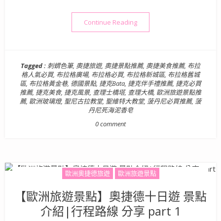
“【歐洲旅遊景點】奧捷德十日遊 
Continue Reading
Tagged :
刺蝟色筆
,
奧捷旅遊
,
奧捷景點推薦
,
奧捷美食推薦
,
布拉
格人氣必買
,
布拉格廣場
,
布拉格必買
,
布拉格新城區
,
布拉格舊城
區
,
布拉格黃金巷
,
德國景點
,
捷克Bata
,
捷克伴手禮推薦
,
捷克必買
推薦
,
捷克美食
,
捷克風景
,
查理士橋塔
,
查理大橋
,
歐洲旅遊景點推
薦
,
歐洲玻璃燈
,
聖尼古拉教堂
,
聖維特大教堂
,
菠丹尼必買推薦
,
菠
丹尼死海泥香皂
0 comment
歐洲奧捷德旅遊
歐洲旅遊景點
【歐洲旅遊景點】奧捷德十日遊 景點
介紹|行程路線 分享 part 1