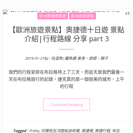
歐洲奧捷德旅遊
歐洲旅遊景點
【歐洲旅遊景點】奧捷德十日遊 景點
介紹|行程路線 分享 part 3
2019-01-21
By :
咕溜魚|曬魚趣 美食、旅遊、親子
Posted on
我們的行程安排在布拉格待上了三天，而這天是我們最後一
天在布拉格旅行的記錄，捷克真的是一個很美的城市，上午
的行程
“【歐洲旅遊景點】奧捷德十日遊 
Continue Reading
Tagged :
Praha
,
伏爾他瓦河遊船自助餐
,
奧捷德
,
奧捷行程
,
布拉