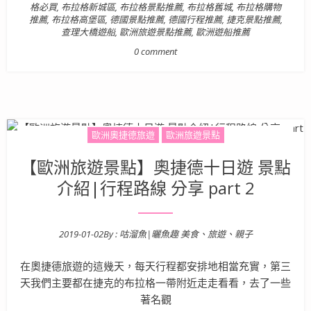
格必買
,
布拉格新城區
,
布拉格景點推薦
,
布拉格舊城
,
布拉格購物
推薦
,
布拉格高堡區
,
德國景點推薦
,
德國行程推薦
,
捷克景點推薦
,
查理大橋遊船
,
歐洲旅遊景點推薦
,
歐洲遊船推薦
0 comment
歐洲奧捷德旅遊
歐洲旅遊景點
【歐洲旅遊景點】奧捷德十日遊 景點
介紹|行程路線 分享 part 2
2019-01-02
By :
咕溜魚|曬魚趣 美食、旅遊、親子
Posted on
在奧捷德旅遊的這幾天，每天行程都安排地相當充實，第三
天我們主要都在捷克的布拉格一帶附近走走看看，去了一些
著名觀