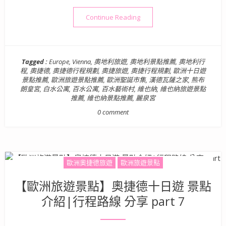
“【歐洲旅遊景點】奧捷德十日遊 
Continue Reading
Tagged :
Europe
,
Vienna
,
奧地利旅遊
,
奧地利景點推薦
,
奧地利行
程
,
奧捷德
,
奧捷德行程規劃
,
奧捷旅遊
,
奧捷行程規劃
,
歐洲十日遊
景點推薦
,
歐洲旅遊景點推薦
,
歐洲聖誕市集
,
漢德瓦薩之家
,
熊布
朗皇宮
,
白水公寓
,
百水公寓
,
百水藝術村
,
維也納
,
維也納旅遊景點
推薦
,
維也納景點推薦
,
麗泉宮
0 comment
歐洲奧捷德旅遊
歐洲旅遊景點
【歐洲旅遊景點】奧捷德十日遊 景點
介紹|行程路線 分享 part 7