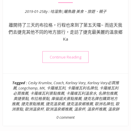
2019-01-25
By :
咕溜魚|曬魚趣 美食、旅遊、親子
Posted on
離開待了三天的布拉格，行程也來到了第五天囉~ 而這天我
們去捷克其他不同的地方旅行，走訪了捷克最美麗的溫泉鄉
Ka
“【歐洲旅遊景點】奧捷德十日遊 
Continue Reading
Tagged :
Cesky Krumlov
,
Coach
,
Karlovy Vary
,
Karlovy Vary必買推
薦
,
Longchamp
,
MK
,
卡羅維瓦利
,
卡羅維瓦利名牌包
,
卡羅維瓦利
必買推薦
,
卡羅維瓦利景點推薦
,
卡羅維瓦利溫泉水
,
名牌包推薦
,
奧捷景點
,
布拉格景點
,
庫倫諾夫景點推薦
,
捷克名牌包購買地方
推薦
,
捷克景點推薦
,
捷克溫泉鄉
,
捷克溫泉鄉推薦
,
歐洲名牌包
,
歐
洲景點
,
歐洲溫泉杯
,
歐洲溫泉鄉推薦
,
溫泉杯
,
溫泉杯推薦
,
溫泉餅
0 comment