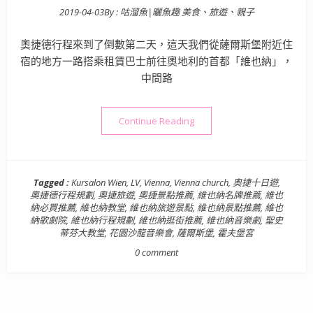
2019-04-03
By :
咕溜魚|曬魚趣 美食、旅遊、親子
Posted on
奧捷德行程來到了倒數第二天，這天我們從薩爾斯堡附近住
宿的地方一路搭乘租賃巴士前往奧地利的首都「維也納」，
中間路
“【歐洲旅遊景點】奧捷德十日遊 
Continue Reading
Tagged :
Kursalon Wien
,
LV
,
Vienna
,
Vienna church
,
奧捷十日遊
,
奧捷德行程規劃
,
奧捷旅遊
,
奧捷景點推薦
,
維也納名牌推薦
,
維也
納必買推薦
,
維也納教堂
,
維也納旅遊景點
,
維也納景點推薦
,
維也
納歌劇院
,
維也納行程規劃
,
維也納逛街推薦
,
維也納音樂劇
,
聖史
蒂芬大教堂
,
花園沙龍音樂會
,
薩爾斯堡
,
霍夫堡宮
0 comment