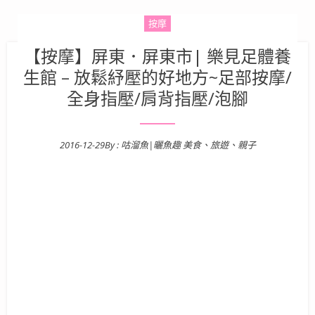
按摩
【按摩】屏東．屏東市| 樂見足體養
生館 – 放鬆紓壓的好地方~足部按摩/
全身指壓/肩背指壓/泡腳
2016-12-29
By :
咕溜魚|曬魚趣 美食、旅遊、親子
Posted on