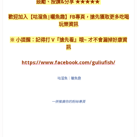
鼓勵、按讚&分享 ★★★★★
歡迎加入【咕溜魚|曬魚趣】FB專頁，搶先獲取更多吃喝
玩樂資訊
※ 小提醒：記得打 V『搶先看』哦~ 才不會漏掉好康資
訊
https://www.facebook.com/guliufish/
咕溜魚｜曬魚趣
一併推廣你的粉絲專頁