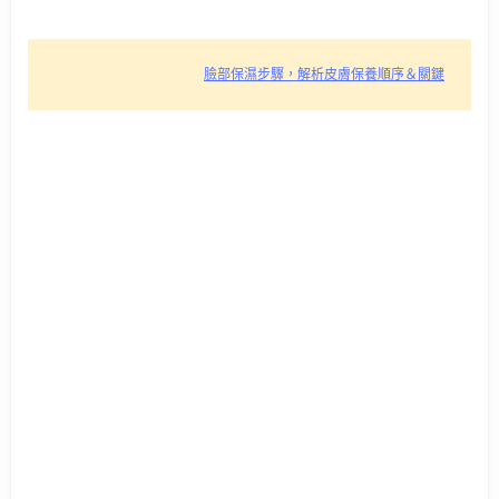
臉部保濕步驟，解析皮膚保養順序＆關鍵