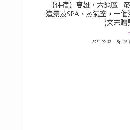
【住宿】高雄．六龜區| 麥
造景及SPA、蒸氣室，一
(文末贈
Posted
2016-09-02
By :
咕
on