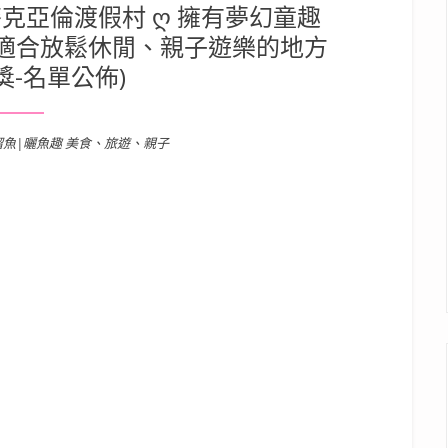
克亞倫渡假村 ღ 擁有夢幻童趣
個適合放鬆休閒、親子遊樂的地方
獎-名單公佈)
溜魚|曬魚趣 美食、旅遊、親子