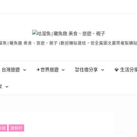
有 © 咕溜魚|曬魚趣 美食、旅遊、親子 (歡迎轉貼連結，但全篇圖文嚴禁
 台灣旅遊
✈世界旅遊
💒住宿分享
💎 生活分
家
住宿
渡假村