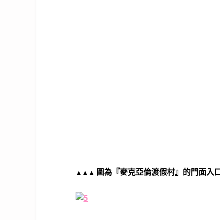
圖為『麥克亞倫渡假村』的門面入
▲
▲
▲