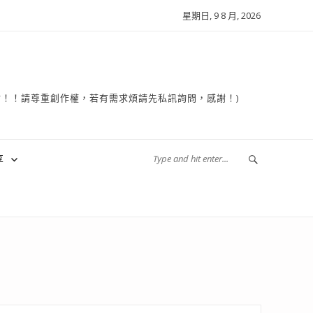
星期日, 9 8 月, 2026
複製轉貼！！請尊重創作權，若有需求煩請先私訊詢問，感謝！)
享