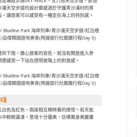
端散步路SKY WALK、五六島天空步道、影島
沙浦天空步道的設計靈感源於守護青沙浦村的青
板，讓旅客可以感受有一種走在海上的特別感。
遇到下雨，擔心旅客的安危，就沒有開放進入參
順便感受一下站在透明玻璃上的刺激感。
등대
乳白色及紅色，兩座相互輝映著的燈塔。若天氣
水中輕輕盪漾，意境十分優美，彷彿置身美麗畫