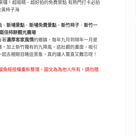
點
、
新埔景點
、
新埔免費景點
、
新竹柿子
、
新竹一
衛佳柿餅觀光農場
有著
濃厚客家風情
的鄉鎮，每年九月到隔年一月是
曬，加上新竹獨有的九降風，這壯觀的畫面，吸引
一起去親眼目睹這景象，真的讓人驚喜又難忘呀！
咕溜魚經授權重新整理，圖文為為他人所有，請勿隨