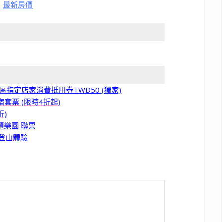
|
最新房價
區指定店家消費抵用券TWD50 (獨家)
套票 (限時4折起)
折)
樂園 聯票
登山體驗