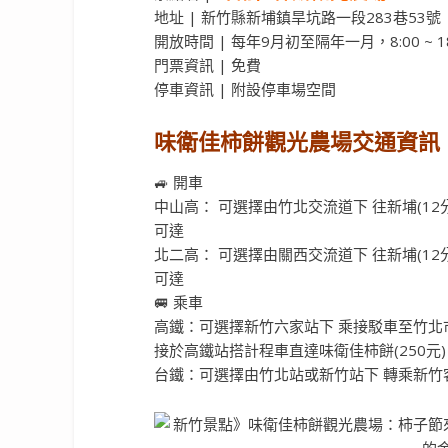
地址 | 新竹縣新埔鎮旱坑路一段283巷53號
開放時間 | 每年9月初至隔年一月，8:00 ~ 18
門票資訊 | 免費
停車資訊 | 附設停車場空間
味衛佳柿餅觀光農場交通資訊
🚙 開車
中山高： 可選擇由竹北交流道下 往新埔(12
可達
北二高： 可選擇由關西交流道下 往新埔(12
可達
🚐 乘車
高鐵：可選擇新竹六家站下 乘接駁車至竹北市區
接於高鐵站搭計程車直達味衛佳柿餅(250元)
台鐵：可選擇由竹北站或新竹站下 轉乘新竹客