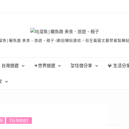
有 © 咕溜魚|曬魚趣 美食、旅遊、親子 (歡迎轉貼連結，但全篇圖文嚴禁
 台灣旅遊
✈世界旅遊
💒住宿分享
💎 生活分
家
點
【台灣旅遊】