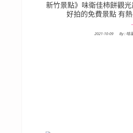
新竹景點》味衛佳柿餅觀光
好拍的免費景點 有
Posted
2021-10-09
By :
咕
on