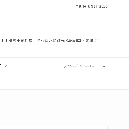
星期日, 9 8 月, 2026
複製轉貼！！請尊重創作權，若有需求煩請先私訊詢問，感謝！)
享