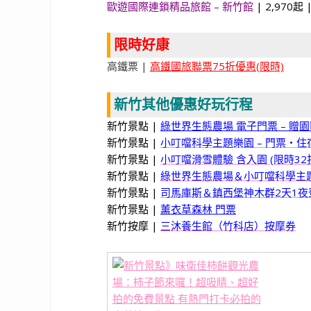
歐遊國際連鎖精品旅館 – 新竹館
| 2,970起 
限時好康
高鐵票 |
高鐵國旅聯票75折優惠(限時)
新竹其他優惠好玩行程
新竹景點 |
綠世界生態農場 電子門票 – 贈園
新竹景點 |
小叮噹科學主題樂園 – 門票・住宿
新竹景點 |
小叮噹滑雪體驗 含入園 (限時32
新竹景點 |
綠世界生態農場＆小叮噹科學主題
新竹景點 |
司馬庫斯＆鎮西堡神木群2天1夜
新竹景點 |
薰衣草森林 門票
新竹按摩 |
三沐養生館（竹科店）按摩券