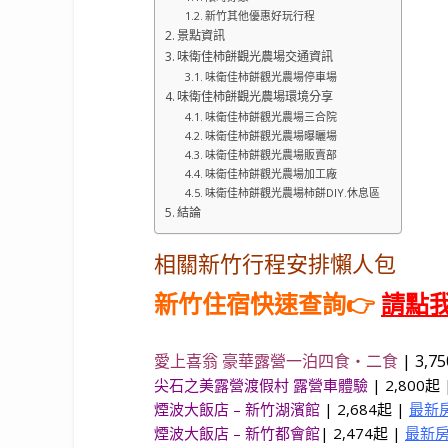
新竹其他優惠好玩行程
景點資訊
味衛佳柿餅觀光農場交通資訊
味衛佳柿餅觀光農場停車場
味衛佳柿餅觀光農場環境分享
味衛佳柿餅觀光農場三合院
味衛佳柿餅觀光農場曝曬場
味衛佳柿餅觀光農場販賣部
味衛佳柿餅觀光農場加工廠
味衛佳柿餅觀光農場柿餅DIY.休息區
結論
相關新竹行程安排懶人包
新竹住宿快速查詢👉
請點
愛上喜翁 豪華露營一泊四食・二食
|
3,7
尖石之美露營渡假村 露營車體驗
| 2,800起 
煙波大飯店 – 新竹湖濱館
| 2,684起 |
最新
煙波大飯店 – 新竹都會館
| 2,474起 |
最新