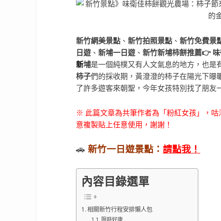
新竹網美景點
、
新竹拍照景點
、
新竹免費景
日遊
、
新埔一日遊
、
新竹新埔柿餅推薦👉
味
新
埔
是一個純樸又有人文氣息的地方，也是
柿子
們的採收期，黃澄澄的柿子在陽光下曝
了許多遊客來朝聖，今年女孩特別找了朋友
※ 此篇文章為共筆作者為「粉紅女孩」，
意複製貼上任意使用，謝謝！
🚗
新竹一日遊景點：
請點我！
內容目錄選單
相關新竹行程安排懶人包
限時好康