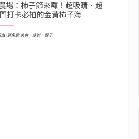
農場：柿子節來囉！超吸睛、超
熱門打卡必拍的金黃柿子海
溜魚|曬魚趣 美食、旅遊、親子