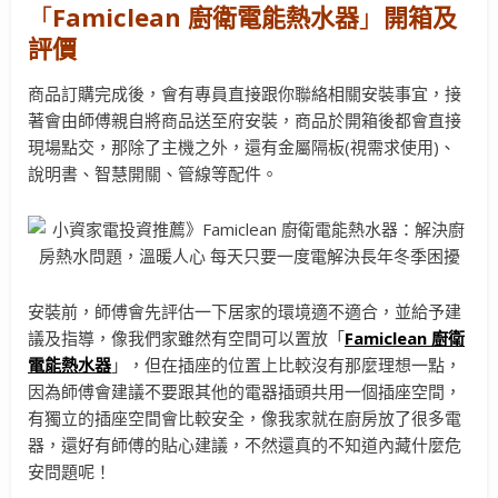
「
Famiclean 廚衛電能熱水器
」
開箱及
評價
商品訂購完成後，會有專員直接跟你聯絡相關安裝事宜，接
著會由師傅親自將商品送至府安裝，商品於開箱後都會直接
現場點交，那除了主機之外，還有金屬隔板(視需求使用)、
說明書、智慧開關、管線等配件。
安裝前，師傅會先評估一下居家的環境適不適合，並給予建
議及指導，像我們家雖然有空間可以置放「
Famiclean
廚衛
電能熱水器
」，但在插座的位置上比較沒有那麼理想一點，
因為師傅會建議不要跟其他的電器插頭共用一個插座空間，
有獨立的插座空間會比較安全，像我家就在廚房放了很多電
器，還好有師傅的貼心建議，不然還真的不知道內藏什麼危
安問題呢！