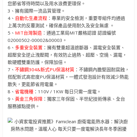
您節省等待時間以及用水浪費更環保。
3、擁有國際一流品質管理。
4、
自動化生產流程
：專業的安全檢測，重要零組件均通過
上萬次的反覆測試，確保產品使用耐久及安全無慮 。
5、
MIT台灣製造
：通過工業局MIT嚴格認證 認證編號
02000502-00002&00003。
6、
多重安全裝置
：擁有雙重超溫遮斷器、漏電安全裝置、
超壓安全逆止洩壓閥，有效防止過熱、超壓、空燒、漏電，
軟硬體雙重防護，保障加倍。
7、
不鏽鋼304&新式PU保溫材質
：不鏽鋼內膽堅固耐腐蝕，
搭配新式高密度PU保溫材質，一體式發泡設計有效減少熱能
散失，更能節省用電量。
8、
省電機種
：110V / 1KW 每日只需一度電。
9、
黃金三角保障
：獨家三年保固、半世紀技術傳承、全台
服務據點提供。