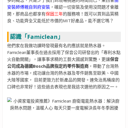
多的概念，只是少了我們到現場挑選的時間而己，東西會
由
安裝師傅親自到府安裝
，確認一切安裝及使用沒問題才會離
開，那商品也都享有
保固三年
的服務唷！既可以買到品質精
良、功能齊全又能低於市價的MIT好產品，能不選它嗎？
認識「
Famiclean」
他們家在我做功課時發現最有名的應該就是熱水器。
Famiclean董事長在過去採用了保音公司研發出的「專利水點
火自動開關」，讓事事求精的工藝大國感到驚艷，更讓
保音
公司成為德國
Bosch
品牌指定的零件製造商
，帶動了台灣熱
水器的市場，成功讓台灣的熱水器及零件銷售至歐美、中國
大陸等國家， 目前更致力於新產品的開發。連免治馬桶座的
口碑也非常好！這些過去表現也是我這次選他的原因之一。