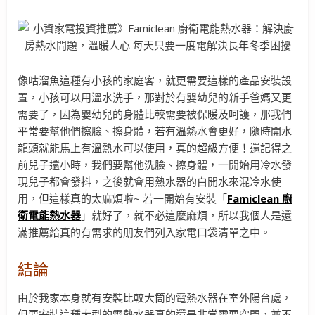
像咕溜魚這種有小孩的家庭客，就更需要這樣的產品安裝設
置，小孩可以用溫水洗手，那對於有嬰幼兒的新手爸媽又更
需要了，因為嬰幼兒的身體比較需要被保暖及呵護，那我們
平常要幫他們擦臉、擦身體，若有溫熱水會更好，隨時開水
龍頭就能馬上有溫熱水可以使用，真的超級方便！還記得之
前兒子還小時，我們要幫他洗臉、擦身體，一開始用冷水發
現兒子都會發抖，之後就會用熱水器的白開水來混冷水使
用，但這樣真的太麻煩啦~ 若一開始有安裝「
Famiclean
廚
衛電能熱水器
」就好了，就不必這麼麻煩，所以我個人是還
滿推薦給真的有需求的朋友們列入家電口袋清單之中。
結論
由於我家本身就有安裝比較大筒的電熱水器在室外陽台處，
但要安裝這種大型的電熱水器真的還是非常需要空間，並不