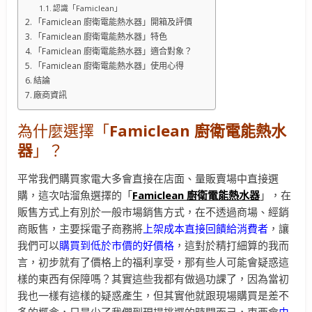
認識「Famiclean」
「Famiclean 廚衛電能熱水器」開箱及評價
「Famiclean 廚衛電能熱水器」特色
「Famiclean 廚衛電能熱水器」適合對象？
「Famiclean 廚衛電能熱水器」使用心得
結論
廠商資訊
為什麼選擇「
Famiclean 廚衛電能熱水
器
」？
平常我們購買家電大多會直接在店面、量販賣場中直接選
購，這次咕溜魚選擇的「
Famiclean
廚衛電能熱水器
」，在
販售方式上有別於一般市場銷售方式，在不透過商場、經銷
商販售，主要採電子商務將
上架成本直接回饋給消費者
，讓
我們可以
購買到低於市價的好價格
，這對於精打細算的我而
言，初步就有了價格上的福利享受，那有些人可能會疑惑這
樣的東西有保障嗎？其實這些我都有做過功課了，因為當初
我也一樣有這樣的疑惑產生，但其實他就跟現場購買是差不