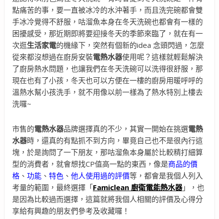
點痛苦的事，要一直被冰冷的水沖著手，而且洗完碗都會雙
手冰冷覺得不舒服，咕溜魚本身在冬天洗碗也都會有一樣的
困擾感受，那近期即將要迎接冬天的季節來臨了，就在有一
次逛
生活家電
的機緣下，突然有個新的idea 念頭閃過，怎麼
從來都沒想過在廚房安裝
電熱水器
使用呢？這樣就輕鬆解決
了廚房熱水問題，也讓我們在冬天洗碗可以洗得很舒服，那
現在也有了小孩，冬天也可以方便在一樓的廚房用暖呼呼的
溫熱水幫小孩洗手，就不用像以前一樣為了熱水特別上樓去
洗囉~
市售的
電熱水器
品牌選擇真的不少，其實一開始在挑選
電熱
水器
時，還真的有點抓不到方向，畢竟自己也不是很內行這
塊，於是詢問了一下朋友，那咕溜魚本身屬於比較精打細算
型的消費者，就會想找CP值高一點的東西，像是
商品的價
格
、
功能
、
特色
、
他人使用過的評價
等，都會是我個人列入
考量的範圍，最終選擇「
Famiclean
廚衛電能熱水器
」，也
是因為比較過而選擇，這篇就將我個人相關的評價及心得分
享給有興趣的朋友們參考及收藏囉！