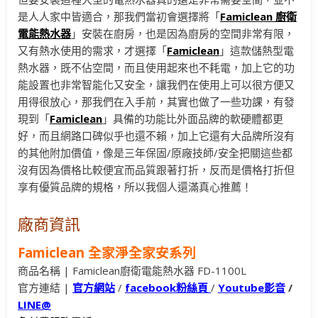
是人人家中皆適合，那我們當初會選擇將「
Famiclean
廚衛
電能熱水器
」安裝在廚房，也是因為廚房的空間非常有限，
又有熱水使用的需求，才選擇「
Famiclean
」這款儲熱型電
熱水器，既不佔空間，而且使用起來也不耗電，加上它的功
能設置也非常智能化又安全，讓我們在使用上可以很方便又
用得很放心，那我們在入手前，其實也做了一些功課，有發
現到「
Famiclean
」具備的功能比外面品牌的軟硬體都更
好，而且網路口碑似乎也還不賴，加上它還有大品牌所沒有
的其他附加價值，像是三年保固/原廠技師/安全把關這些都
沒有因為價格比較便宜而品質跟著打折，反而是價格打折但
享有優質品牌的規格，所以我個人還滿真心推薦！
廠商資訊
Famiclean 全家淨全家安系列
商品名稱 | Famiclean廚衛電能熱水器 FD-1100L
官方連結 |
官方網站
/
facebook粉絲頁
/
Youtube影音
/
LINE@