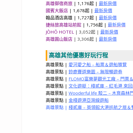
高雄御宿商旅
| 1,176起 |
最新房價
國賓大飯店
| 1,678起 |
最新房價
翰品酒店高雄 | 1,727起 |
最新房價
捷絲旅高雄站前館
| 1,756起 |
最新房價
JÒHŌ HOTEL
| 3,052起 |
最新房價
高雄圓山飯店
| 3,306起 |
最新房價
高雄其他優惠好玩行程
高雄景點 |
愛河愛之船 – 船票＆遊船導覽
高雄景點 |
鈴鹿賽道樂園 – 無限暢遊券
高雄景點 |
FLOMO富樂夢觀光工廠 – 門票＆
高雄景點 |
文化遊艇：棧貳庫 – 紅毛港 
高雄景點 |
Wooderful life 駁二 – 木
高雄景點 |
金棧遊港亞灣線遊船
高雄景點 |
棧貳庫 – 英領館大港巡航之旅