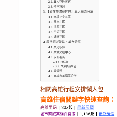
五大花區位置
停車資訊
【愛在美濃花開時】五大花區分享
幸福平安花區
茶亭花區
德興花區
奇美花區
湖畔花區
周邊順遊景點、美食分享
美光粄條
美濃文創中心
永安老街
啖糕堂
草澤精釀啤酒
美濃湖
高雄市美濃區公所
相關高雄行程安排懶人包
高雄住宿關鍵字快速查詢：
高雄里昂
|
802起 |
最新房價
城市商旅高雄真愛館
| 1,136起 |
最新房價