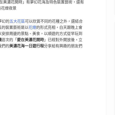
夢幻的
五大花區
可以欣賞不同的花種之外，還結合
區的裝置藝術是以
花燈
的形式亮相，白天跟晚上會
以安排周邊的景點、美食，以順遊的方式從早玩到
濃
這次的「
愛在美濃花開時
」已經對外開放後，立
我們的
美濃花海一日遊行程
分享給有興趣的朋友們