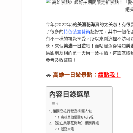
今年(2022年)的
美濃花海
真的太美啦！有很
了很多的
特色裝置藝術
超好拍，其中一個花
有不一樣的視覺享受，所以來到這裡不妨可
晚，來個
美濃一日遊
吧！而咕溜魚從得知
美
馬跟朋友相約第一天衝一波拍攝，這篇就將
參考及收藏囉！
🚗
高雄一日遊景點：
請點我！
內容目錄選單
相關高雄行程安排懶人包
高雄其他優惠好玩行程
【愛在美濃花開時】相關資訊
活動資訊