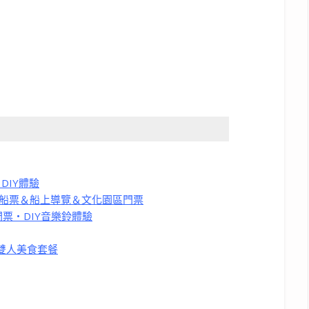
DIY體驗
來回船票＆船上導覽＆文化園區門票
育森林門票・DIY音樂鈴體驗
＆雙人美食套餐