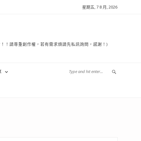
星期五, 7 8 月, 2026
複製轉貼！！請尊重創作權，若有需求煩請先私訊詢問，感謝！)
享