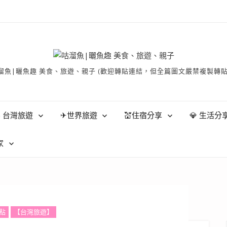
有 © 咕溜魚|曬魚趣 美食、旅遊、親子 (歡迎轉貼連結，但全篇圖文嚴禁
 台灣旅遊
✈世界旅遊
💒住宿分享
💎 生活分
家
點
【台灣旅遊】