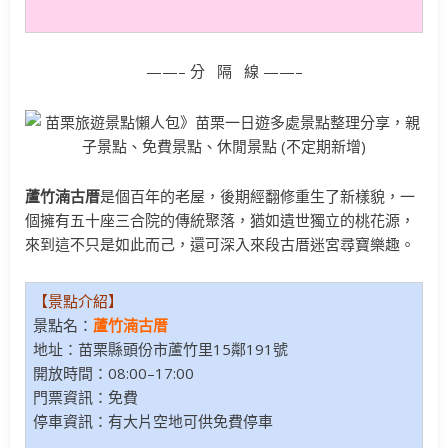
——– 分 隔 線 ——–
蘆竹湳古厝
是個百年的老屋，後期經翻修重生了新樣貌，一
個擁有五十座三合院的傳統聚落，猶如遺世獨立的桃花源，
來到這不只是如此而己，還可深入來段古厝迷宮尋寶樂趣。
【景點介紹】
景點名：
蘆竹湳古厝
地址：苗栗縣頭份市蘆竹里15鄰191號
開放時間：08:00–17:00
門票資訊：免費
停車資訊：有大片空地可供免費停車