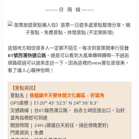
——– 分 隔 線 ——–
這個地方相信很多人一定都不陌生，每次到苗栗開車行徑
台
61號西濱快速公路
，總是可以看到大風車轉啊轉啊~ 不過若
順路經過可以過來走訪一下，因為這裡的view實在是很美，
看了讓人心曠神怡啊！
【景點資訊】
景點名 |
後龍鎮半天寮休閒文化園區 – 好望角
GPS座標 | E120° 43′ 52.5″ N 24° 36′ 8.3″
交通路線 | 台61線西濱公路， 由赤土崎匝道出口，沿好
望角指標即可到達
開放時間 | 24H (建議白天前往，接近傍晚更好)
門票資訊 | 免費