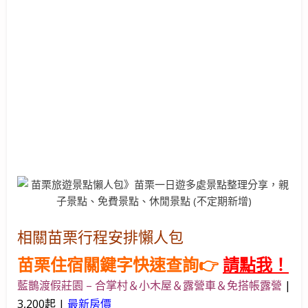
相關苗栗行程安排懶人包
苗栗住宿關鍵字快速查詢👉
請點我！
藍鵲渡假莊園 – 合掌村＆小木屋＆露營車＆免搭帳露營
|
3,200起 |
最新房價