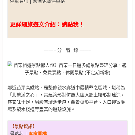
停車資訊 | 設有免費停車格
更詳細旅遊文介紹：
請點我！
——– 分 隔 線 ——–
鄰近苗栗高鐵站，是整條親水廊道中最精華之區域，堪稱為
「北勢溪之心」，其建築形制仿照大陸原鄉土樓形制建造，
客家味十足，另設有環池步道，觀景弧形平台、入口迎賓廣
場及親水棧道等豐富的遊憩設施。
【景點資訊】
景點名 |
客家圓樓