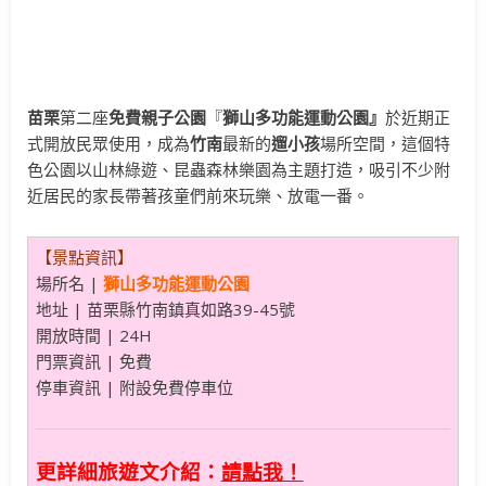
苗栗
第二座
免費親子公園
『
獅山多功能運動公園』
於近期正
式開放民眾使用，成為
竹南
最新的
遛小孩
場所空間，這個特
色公園以山林綠遊、昆蟲森林樂園為主題打造，吸引不少附
近居民的家長帶著孩童們前來玩樂、放電一番。
【景點資訊】
場所名 |
獅山多功能運動公園
地址 | 苗栗縣竹南鎮真如路39-45號
開放時間 | 24H
門票資訊 | 免費
停車資訊 | 附設免費停車位
更詳細旅遊文介紹：
請點我！