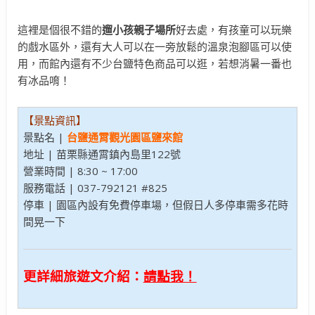
這裡是個很不錯的
遛小孩親子場所
好去處，有孩童可以玩樂
的戲水區外，還有大人可以在一旁放鬆的溫泉泡腳區可以使
用，而館內還有不少台鹽特色商品可以逛，若想消暑一番也
有冰品唷！
【景點資訊】
景點名 |
台鹽通霄觀光園區鹽來館
地址 | 苗栗縣通霄鎮內島里122號
營業時間 | 8:30 ~ 17:00
服務電話 | 037-792121 #825
停車 | 園區內設有免費停車場，但假日人多停車需多花時
間晃一下
更詳細旅遊文介紹：
請點我！