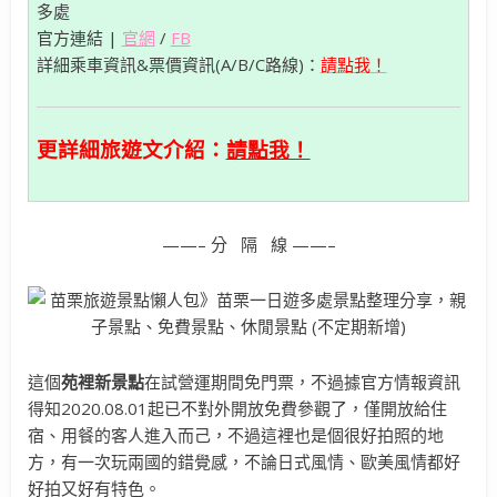
多處
官方連結 |
官網
/
FB
詳細乘車資訊&票價資訊(A/B/C路線)：
請點我！
更詳細旅遊文介紹：
請點我！
——– 分 隔 線 ——–
這個
苑裡新景點
在試營運期間免門票，不過據官方情報資訊
得知2020.08.01起已不對外開放免費參觀了，僅開放給住
宿、用餐的客人進入而己，不過這裡也是個很好拍照的地
方，有一次玩兩國的錯覺感，不論日式風情、歐美風情都好
好拍又好有特色。