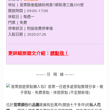
地址 | 苗栗縣後龍鎮校椅里7鄰新港三路295號
開放時間 | 09:00–17:00
休館日 | 每週一
門票 | 免費
停車狀況 | 附設收費停車場
入館日期 | 2020.07.26
更詳細旅遊文介紹：
請點我！
——– 分 隔 線 ——–
位於
苗栗頭份
的
品園
是擁有近萬坪(開放七千多坪)的
私人花