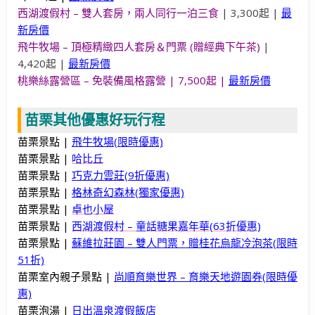
西湖渡假村 – 雙人套房，兩人同行一泊三食
| 3,300起 |
最
新房價
飛牛牧場 – 頂極精緻四人套房＆門票 (贈經典下午茶)
|
4,420起 |
最新房價
桃樂絲露營區 – 免裝備風格露營 | 7,500起 |
最新房價
苗栗其他優惠好玩行程
苗栗景點 |
飛牛牧場(限時優惠)
苗栗景點 |
哈比丘
苗栗景點 |
巧克力雲莊(9折優惠)
苗栗景點 |
格林奇幻森林(獨家優惠)
苗栗景點 |
卓也小屋
苗栗景點 |
西湖渡假村 – 童話糖果嘉年華(63折優惠)
苗栗景點 |
蘇維拉莊園 – 雙人門票，贈桂花烏龍冷泡茶(限時
51折)
苗栗室內親子景點 |
尚順育樂世界 – 育樂天地遊園券(限時優
惠)
苗栗泡湯 |
日出溫泉渡假飯店