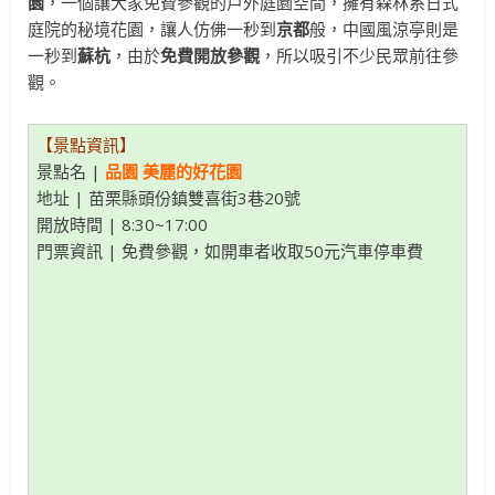
園
，一個讓大家免費參觀的戶外庭園空間，擁有森林系日式
庭院的秘境花園，讓人仿佛一秒到
京都
般，中國風涼亭則是
一秒到
蘇杭
，由於
免費開放參觀
，所以吸引不少民眾前往參
觀。
【景點資訊】
景點名 |
品園 美麗的好花園
地址 | 苗栗縣頭份鎮雙喜街3巷20號
開放時間 | 8:30~17:00
門票資訊 | 免費參觀，如開車者收取50元汽車停車費