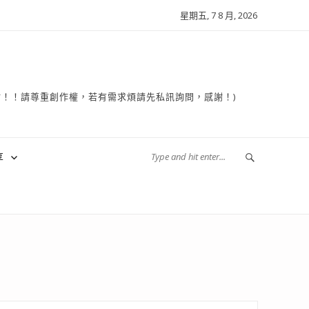
星期五, 7 8 月, 2026
複製轉貼！！請尊重創作權，若有需求煩請先私訊詢問，感謝！)
享