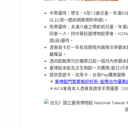
半票優待：學生、6至12歲兒童，年滿6
以上(須一週前網路預約申請)。
免票優待：未滿六歲之學齡前兒童，年滿
同者一人，持中華民國博物館學會、ICOM
證(函)優待。
憑會員卡於一年有效期限內無限次參觀本
屬權益。
憑四館聯票可於購票日起一個月內參觀本
臺博館本館及古生物館一次購票(當日)可
提供悠遊卡、信用卡、台灣Pay購票服務
＊
臺博館門票票根好好用~館際合作優惠
＊AICA會員本人憑會員證享半票優惠（2024/