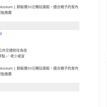
p
)
乘公共交通前往為佳
景點 ✅ 老少咸宜