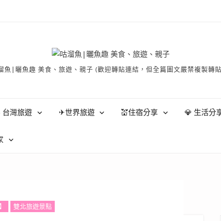
有 © 咕溜魚|曬魚趣 美食、旅遊、親子 (歡迎轉貼連結，但全篇圖文嚴禁
 台灣旅遊
✈世界旅遊
💒住宿分享
💎 生活分
家
】
雙北旅遊景點