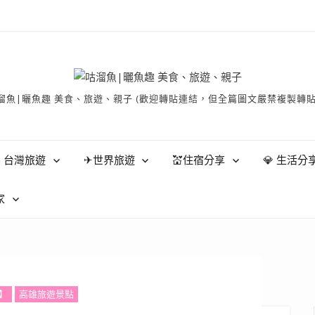
有 © 咕溜魚|曬魚趣 美食、旅遊、親子 (歡迎轉貼連結，但全篇圖文嚴禁
 台灣旅遊
✈世界旅遊
💒住宿分享
💎 生活分
家
】
高雄旅遊景點