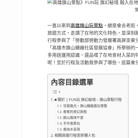
一直以來到
高雄旗山玩景點
，總是會去老街
旅遊方式，走讀了在地的文化特色，並深刻
行程參與了「勞動部勞動力發展署高屏澎東
「高雄市旗山糖廠社區發展協會」所舉辦的
多用途運用認識，還品嚐了在地食材入菜的
呢！至於行程及活動我參與了哪些，這篇會
內容目錄選單
■ 關於 | FUN玩 旗幻秘境 – 旗山景點行程
甘甜風光。旗山糖廠遺址導覽
香蕉的奇幻旅程
旗山風味午宴
手作香蕉包
香絲水苔球
相關高雄行程安排懶人包