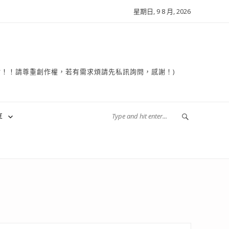
星期日, 9 8 月, 2026
複製轉貼！！請尊重創作權，若有需求煩請先私訊詢問，感謝！)
享