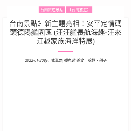
台南旅遊景點
【台灣旅遊】
台南景點》新主題亮相！安平定情碼
頭德陽艦園區 (汪汪艦長航海趣-汪來
汪趣家族海洋特展)
2022-01-20
By :
咕溜魚|曬魚趣 美食、旅遊、親子
Posted on