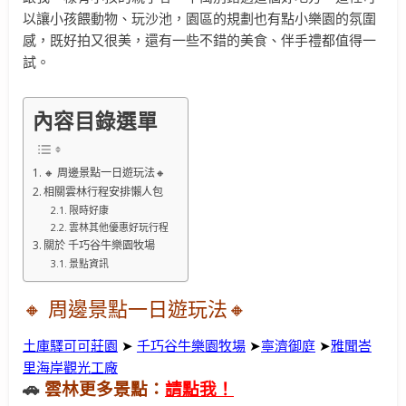
以讓小孩餵動物、玩沙池，園區的規劃也有點小樂園的氛圍
感，既好拍又很美，還有一些不錯的美食、伴手禮都值得一
試。
內容目錄選單
🔸 周邊景點一日遊玩法🔸
相關雲林行程安排懶人包
限時好康
雲林其他優惠好玩行程
關於 千巧谷牛樂園牧場
景點資訊
🔸 周邊景點
一日遊玩法
🔸
土庫驛可可莊園
➤
千巧谷牛樂園牧場
➤
寧濟御庭
➤
雅聞峇
里海岸觀光工廠
🚗
雲林更多景點：
請點我！