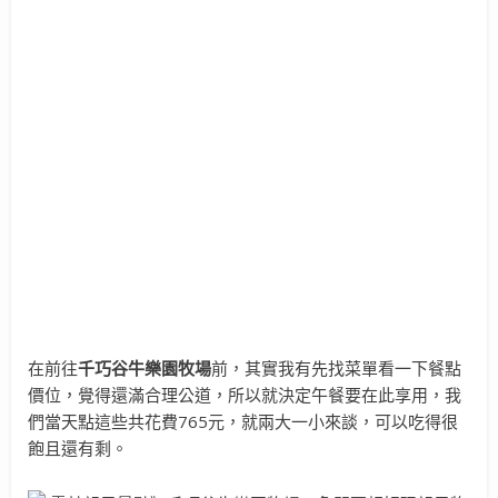
在前往
千巧谷牛樂園牧場
前，其實我有先找菜單看一下餐點
價位，覺得還滿合理公道，所以就決定午餐要在此享用，我
們當天點這些共花費765元，就兩大一小來談，可以吃得很
飽且還有剩。