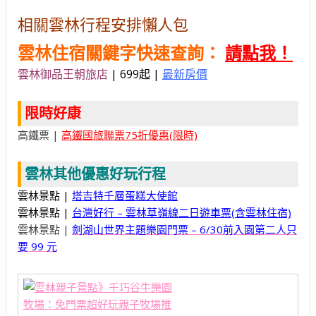
相關雲林行程安排懶人包
雲林住宿關鍵字快速查詢：
請點我！
雲林御品王朝旅店
|
699起 |
最新房價
限時好康
高鐵票 |
高鐵國旅聯票75折優惠(限時)
雲林其他優惠好玩行程
雲林景點 |
塔吉特千層蛋糕大使館
雲林景點 |
台灣好行 – 雲林草嶺線二日遊車票(含雲林住宿)
雲林景點 |
劍湖山世界主題樂園門票 – 6/30前入園第二人只
要 99 元