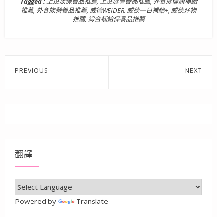
Tagged :
上班族保養品推薦
,
上班族營養品推薦
,
外食族健康補給
推薦
,
外食族營養品推薦
,
威德WEIDER
,
威德一日補給+
,
威德好物
推薦
,
綜合補給保養品推薦
文
PREVIOUS
NEXT
章
Previous
Next
post:
post:
導
覽
翻譯
Powered by
Translate