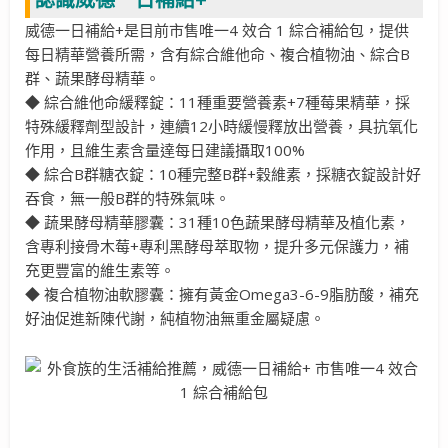
威德一日補給+是目前市售唯一4 效合 1 綜合補給包，提供
每日精華營養所需，含有綜合維他命、複合植物油、綜合B
群、蔬果酵母精華。
◆ 綜合維他命緩釋錠：11種重要營養素+7種莓果精華，採
特殊緩釋劑型設計，連續12小時緩慢釋放出營養，具抗氧化
作用，且維生素含量達每日建議攝取100%
◆ 綜合B群糖衣錠：10種完整B群+穀維素，採糖衣錠設計好
吞食，無一般B群的特殊氣味。
◆ 蔬果酵母精華膠囊：31種10色蔬果酵母精華及植化素，
含專利接骨木莓+專利黑酵母萃取物，提升多元保護力，補
充更豐富的維生素等。
◆ 複合植物油軟膠囊：擁有黃金Omega3-6-9脂肪酸，補充
好油促進新陳代謝，純植物油無重金屬疑慮。