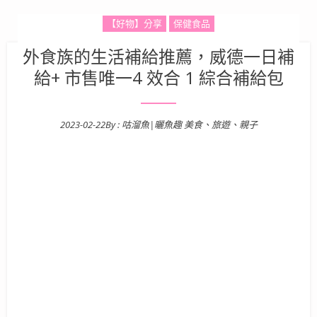
【好物】分享
保健食品
外食族的生活補給推薦，威德一日補
給+ 市售唯一4 效合 1 綜合補給包
2023-02-22
By :
咕溜魚|曬魚趣 美食、旅遊、親子
Posted on