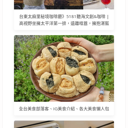
台東太麻里秘境咖啡廳》5181聽海文創&咖啡 |
高視野坐擁太平洋第一排，遠離喧囂，擁抱湛藍
全台美食部落客、IG美食介紹、各大美食懶人包