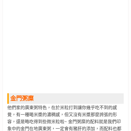
金門粥糜
他們家的廣東粥特色，在於米粒打到讓你幾乎吃不到的感
覺，有一種喝米漿的濃稠感，但又沒有米漿那麼誇張的形
容，還是略吃得到些微米粒啦~ 金門粥糜的配料就是我們印
象中的金門在地廣東粥，一定會有豬肝的添加，而配料也都