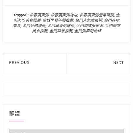
Tagged :
永春廣東粥
,
永春廣東粥地址
,
永春廣東粥營業時間
,
金
城必吃美食推薦
,
金城早餐午餐推薦
,
金門人氣廣東粥
,
金門在地
美食
,
金門好吃推薦
,
金門廣東粥推薦
,
金門排隊廣東粥
,
金門排隊
美食推薦
,
金門早餐推薦
,
金門粥糜配油條
文
PREVIOUS
NEXT
章
Previous
Next
post:
post:
導
覽
翻譯