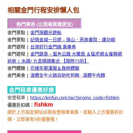
相關金門行程安排懶人包
熱門票券 (比現場買還便宜)
金門景點 |
金門灣觀光遊船
金門景點 |
記憶金城一日遊 – 珠山．燕南書院．建功嶼
金門遊程 |
台灣好行金門線 乘車券
金門遊程 |
金門跳島 – 藍色公路 大膽島 ＆猛虎嶼＆復興嶼
巡航 | 水頭/ 九宮碼頭集合 【限時75折】
金門體驗 |
花樣年華漢服＆旗袍體驗
金門美食 |
溫體全牛火鍋自助吃到飽 ∙ 溫體牛肉麵
金門租車優惠好康
金豐租車 |
https://kmfun.com.tw/?promo_code=fishkm
fishkm
優惠折扣碼：
請於上方指定網址註冊金豐租車會員，並輸入上方優惠折扣
碼，立即享有9折優惠哦！