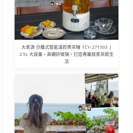
大家源 分離式智能溫控煮茶機 TCY-271503 |
2.5L 大容量、高硼矽玻璃，打造專屬居家茶飲生
活