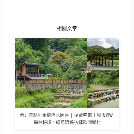
相關文章
台北景點》金瑞治水園區 | 遠離喧囂！城市裡的
森林秘境，綠意環繞彷彿歐洲鄉村