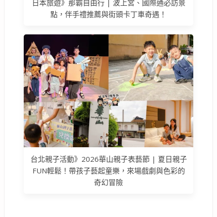
日本旅遊》那霸自由行 | 波上宮、國際通必訪景
點，伴手禮推薦與街頭卡丁車奇遇！
台北親子活動》2026華山親子表藝節 | 夏日親子
FUN輕鬆！帶孩子藝起童樂，來場戲劇與色彩的
奇幻冒險