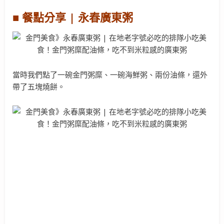
■ 餐點分享 | 永春廣東粥
當時我們點了一碗金門粥糜、一碗海鮮粥、兩份油條，還外
帶了五塊燒餅。