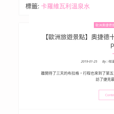
標籤:
卡羅維瓦利溫泉水
歐洲奧捷德
【歐洲旅遊景點】奧捷德十
p
Posted
2019-01-25
By :
咕
on
離開待了三天的布拉格，行程也來到了第五
訪了捷克最
Conti