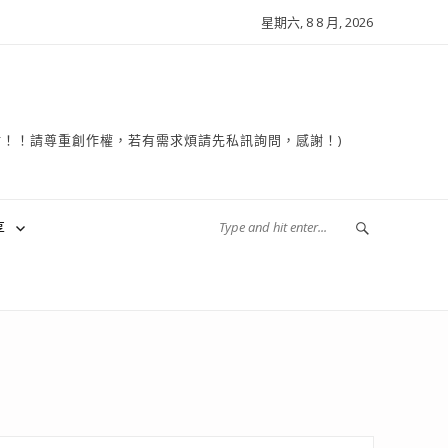
星期六, 8 8 月, 2026
複製轉貼！！請尊重創作權，若有需求煩請先私訊詢問，感謝！)
享