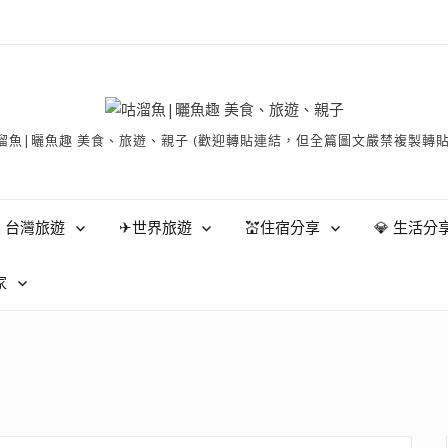
有 © 咕溜魚|曬魚趣 美食、旅遊、親子 (歡迎轉貼連結，但全篇圖文嚴禁
 台灣旅遊
✈世界旅遊
💒住宿分享
💎 生活分
家