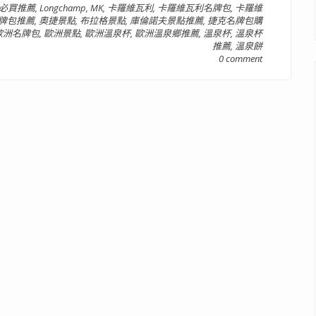
ary必買推薦
,
Longchamp
,
MK
,
卡羅維瓦利
,
卡羅維瓦利名牌包
,
卡羅維
牌包推薦
,
奧捷景點
,
布拉格景點
,
庫倫諾夫景點推薦
,
捷克名牌包購
歐洲名牌包
,
歐洲景點
,
歐洲溫泉杯
,
歐洲溫泉鄉推薦
,
溫泉杯
,
溫泉杯
推薦
,
溫泉餅
0 comment