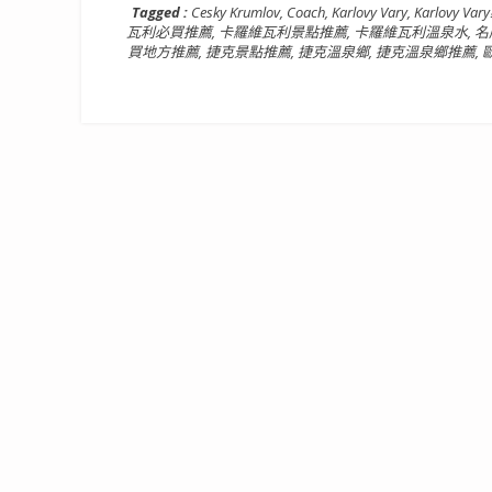
Tagged :
Cesky Krumlov
,
Coach
,
Karlovy Vary
,
Karlovy V
瓦利必買推薦
,
卡羅維瓦利景點推薦
,
卡羅維瓦利溫泉水
,
名
買地方推薦
,
捷克景點推薦
,
捷克溫泉鄉
,
捷克溫泉鄉推薦
,