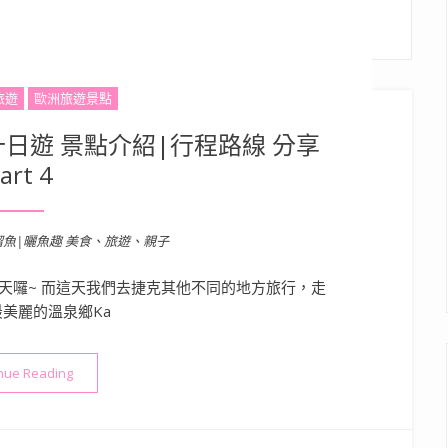
旅遊
歐洲旅遊景點
日遊 景點介紹|行程路線 分享
art 4
溜魚|曬魚趣 美食、旅遊、親子
天囉~ 而這天我們去捷克其他不同的地方旅行，走
美麗的溫泉鄉Ka
“【歐洲旅遊景點】奧捷德十日遊 景點介紹|行程路線 分享 part 4”
nue Reading