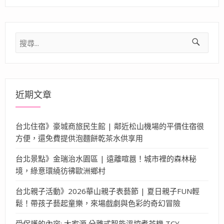
搜
尋
關
鍵
字:
近期文章
台北住宿》豪城商旅民生館 | 鄰近松山機場的平價住宿很
方便，還免費提供泡麵餅乾茶水供享用
台北景點》金瑞治水園區 | 遠離喧囂！城市裡的森林秘
境，綠意環繞彷彿歐洲鄉村
台北親子活動》2026華山親子表藝節 | 夏日親子FUN輕
鬆！帶孩子藝起童樂，來場戲劇與色彩的奇幻冒險
受保護的內容: 大家源 分離式智能溫控煮茶機 TCY-