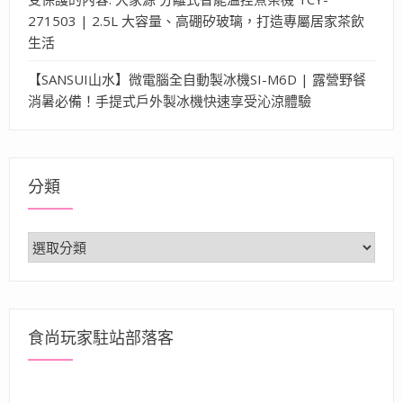
271503 | 2.5L 大容量、高硼矽玻璃，打造專屬居家茶飲
生活
【SANSUI山水】微電腦全自動製冰機SI-M6D | 露營野餐
消暑必備！手提式戶外製冰機快速享受沁涼體驗
分類
分
類
食尚玩家駐站部落客