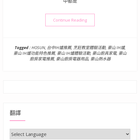
中都是
“廚具家電體驗活動》HOSUN
Continue Reading
Tagged :
HOSUN
,
台中IH爐推薦
,
烹飪教室體驗活動
,
豪山 IH爐
,
豪山 IH爐功能特色推薦
,
豪山 IH爐體驗活動
,
豪山廚具家電
,
豪山
廚房家電推薦
,
豪山廚房電器用品
,
豪山熱水器
翻譯