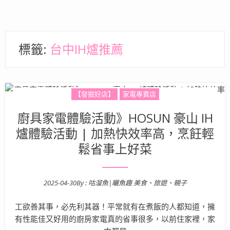
標籤:
台中IH爐推薦
【發掘好店】
家電專賣店
廚具家電體驗活動》HOSUN 豪山 IH
爐體驗活動 | 加熱快效率高，烹飪輕
鬆省事上好菜
2025-04-30
By :
咕溜魚|曬魚趣 美食、旅遊、親子
Posted on
工欲善其事，必先利其器！平常就有在煮飯的人都知道，擁
有性能佳又好用的廚房家電真的省事很多，以前住家裡，家