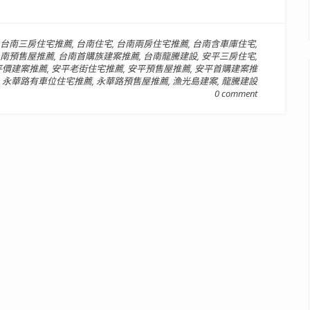
台南三房住宅推薦
,
台南住宅
,
台南兩房住宅推薦
,
台南含車庫住宅
,
南預售屋推薦
,
台南首購族建案推薦
,
台南龍騰建設
,
安平三房住宅
,
平價建案推薦
,
安平老街住宅推薦
,
安平預售屋推薦
,
安平首購建案推
,
永華路有車位住宅推薦
,
永華路預售屋推薦
,
漁光島建案
,
龍騰建設
0 comment