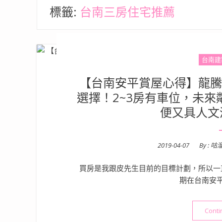
標籤:
台南三房住宅推薦
台南建
【台南安平賞屋心得】龍騰建
選擇！2~3房有車位，未來
便又具人文
Posted
2019-04-07
By :
咕
on
買房是我跟皮先生目前的目標計劃，所以一
期在台南安
Conti