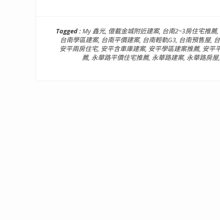
Tagged :
My 鑫光
,
億載金城附近建案
,
台南2~3房住宅推薦
,
台南學區建案
,
台南平價建案
,
台南輕軌G3
,
台南預售屋
,
台
安平兩房住宅
,
安平含車庫建案
,
安平學區建案推薦
,
安平
薦
,
永華路平價住宅推薦
,
永華路建案
,
永華路房屋