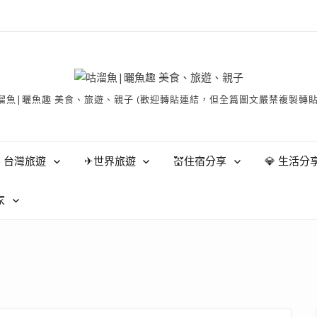
有 © 咕溜魚|曬魚趣 美食、旅遊、親子 (歡迎轉貼連結，但全篇圖文嚴禁
 台灣旅遊
✈世界旅遊
💒住宿分享
💎 生活分
家