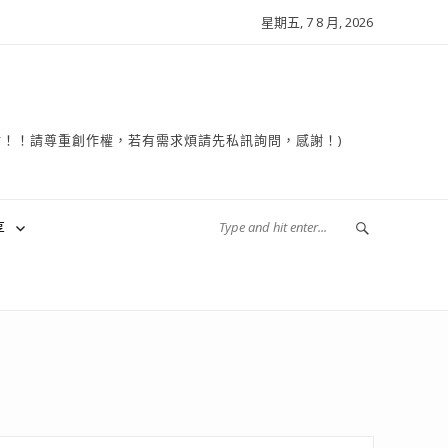
星期五, 7 8 月, 2026
複製轉貼！！請尊重創作權，若有需求煩請先私訊詢問，感謝！)
享