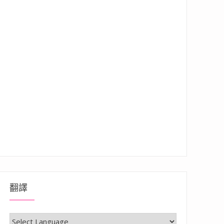
翻譯
擇！2~3房有車位，未來鄰近輕軌G3線，一個生活機能方便又具人文深度的優質建