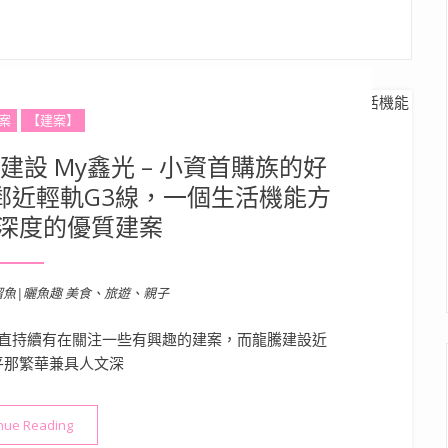
案
【建案】
設 My鑫光 – 小資首購族的好
鄰近輕軌G3線，一個生活機能方
深度的優質建案
溜魚|曬魚趣 美食、旅遊、親子
直持續有在關注一些有興趣的建案，而龍騰建設近
平那繁華兼具人文深
“【台南安平賞屋心得】龍騰建設 My鑫光 – 小資首購族的好選
nue Reading