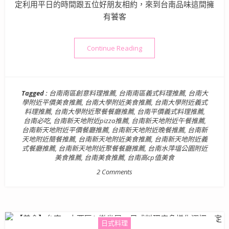
定利用平日的時間跟五位好朋友相約，來到台南品味這間擁
有饕客
“【台南南區美食】饕客推薦！
Continue Reading
Tagged :
台南南區創意料理推薦
,
台南南區義式料理推薦
,
台南大
學附近平價美食推薦
,
台南大學附近美食推薦
,
台南大學附近義式
料理推薦
,
台南大學附近聚餐餐廳推薦
,
台南平價義式料理推薦
,
台南必吃
,
台南新天地附近pizza推薦
,
台南新天地附近午餐推薦
,
台南新天地附近平價餐廳推薦
,
台南新天地附近晚餐推薦
,
台南新
天地附近簡餐推薦
,
台南新天地附近美食推薦
,
台南新天地附近義
式餐廳推薦
,
台南新天地附近聚餐餐廳推薦
,
台南水萍塭公園附近
美食推薦
,
台南美食推薦
,
台南高cp值美食
2 Comments
日式料理