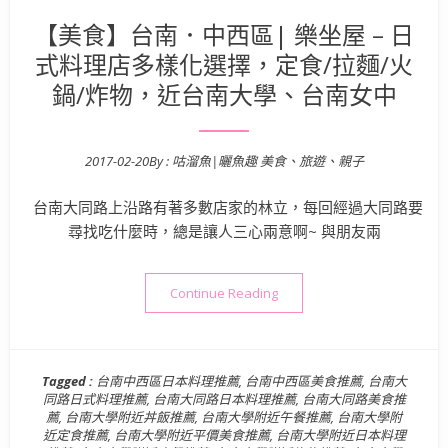
【美食】台南．中西區| 樂坐屋 – 日
式料理店多樣化選擇，定食/拉麵/火
鍋/炸物，近台南大學、台南女中
2017-02-20
By :
咕溜魚|曬魚趣 美食、旅遊、親子
Posted on
台南大同路上沿路有著多數店家的林立，每回經過大同路要
尋找吃什麼時，總是讓人三心兩意啊~ 與朋友兩
“【美食】台南．中西區| 樂
Continue Reading
Tagged :
台南中西區日本料理推薦
,
台南中西區美食推薦
,
台南大
同路日式料理推薦
,
台南大同路日本料理推薦
,
台南大同路美食推
薦
,
台南大學附近丼飯推薦
,
台南大學附近午餐推薦
,
台南大學附
近定食推薦
,
台南大學附近平價美食推薦
,
台南大學附近日本料理