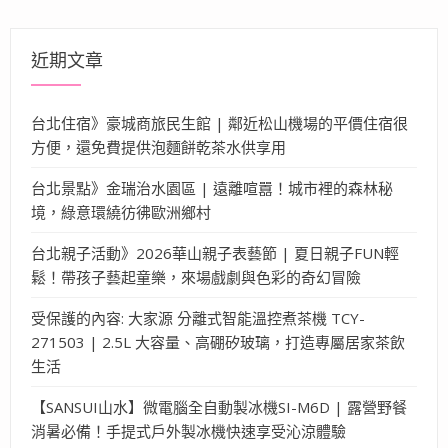
鍵
字:
近期文章
台北住宿》豪城商旅民生館 | 鄰近松山機場的平價住宿很
方便，還免費提供泡麵餅乾茶水供享用
台北景點》金瑞治水園區 | 遠離喧囂！城市裡的森林秘
境，綠意環繞彷彿歐洲鄉村
台北親子活動》2026華山親子表藝節 | 夏日親子FUN輕
鬆！帶孩子藝起童樂，來場戲劇與色彩的奇幻冒險
受保護的內容: 大家源 分離式智能溫控煮茶機 TCY-
271503 | 2.5L 大容量、高硼矽玻璃，打造專屬居家茶飲
生活
【SANSUI山水】微電腦全自動製冰機SI-M6D | 露營野餐
消暑必備！手提式戶外製冰機快速享受沁涼體驗