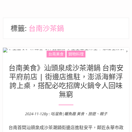
標籤:
台南沙茶鍋
台南美食
鍋物料理
台南美食》汕頭泉成沙茶潮鍋 台南安
平府前店 | 街邊店進駐，澎派海鮮浮
誇上桌，搭配必吃招牌火鍋令人回味
無窮
2024-11-12
By :
咕溜魚|曬魚趣 美食、旅遊、親子
Posted on
台南首間汕頭泉成沙茶潮鍋街邊店進駐安平，鄰近永華市政