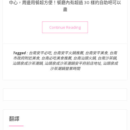
中心，周邊用餐超方便！餐廳內有超過 30 樣的自助吧可以
盡
“台南美食》汕頭泉成沙茶潮鍋
Continue Reading
Tagged :
台南安平必吃
,
台南安平火鍋推薦
,
台南安平美食
,
台南
市政府附近美食
,
台南必吃美食推薦
,
台南汕頭火鍋
,
台南沙茶鍋
,
汕頭泉成沙茶潮鍋
,
汕頭泉成沙茶潮鍋安平府前店地址
,
汕頭泉成
沙茶潮鍋營業時間
翻譯