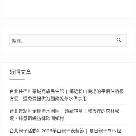
搜
尋
關
鍵
字:
近期文章
台北住宿》豪城商旅民生館 | 鄰近松山機場的平價住宿很
方便，還免費提供泡麵餅乾茶水供享用
台北景點》金瑞治水園區 | 遠離喧囂！城市裡的森林秘
境，綠意環繞彷彿歐洲鄉村
台北親子活動》2026華山親子表藝節 | 夏日親子FUN輕