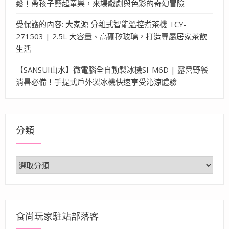
鬆！帶孩子藝起童樂，來場戲劇與色彩的奇幻冒險
受保護的內容: 大家源 分離式智能溫控煮茶機 TCY-
271503 | 2.5L 大容量、高硼矽玻璃，打造專屬居家茶飲
生活
【SANSUI山水】微電腦全自動製冰機SI-M6D | 露營野餐
消暑必備！手提式戶外製冰機快速享受沁涼體驗
分類
分
類
食尚玩家駐站部落客