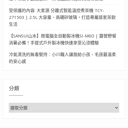
受保護的內容: 大家源 分離式智能溫控煮茶機 TCY-
271503 | 2.5L 大容量、高硼矽玻璃，打造專屬居家茶飲
生活
【SANSUI山水】微電腦全自動製冰機SI-M6D | 露營野餐
消暑必備！手提式戶外製冰機快速享受沁涼體驗
冷氣清洗的無毒堅持：小川職人讓我給小孩、毛孩最溫柔
的安心感
分類
分
類