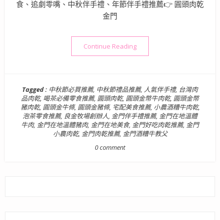
食、追劇零嘴、中秋伴手禮、年節伴手禮推薦👉 圓頭肉乾
金門
“宅配美食推薦》圓頭肉乾 
Continue Reading
Tagged :
中秋節必買推薦
,
中秋節禮品推薦
,
人氣伴手禮
,
台灣肉
品肉乾
,
喝茶必備零食推薦
,
圓頭肉乾
,
圓頭金幣牛肉乾
,
圓頭金幣
豬肉乾
,
圓頭金牛條
,
圓頭金豬條
,
宅配美食推薦
,
小農酒糟牛肉乾
,
泡茶零食推薦
,
良金牧場創辦人
,
金門伴手禮推薦
,
金門在地溫體
牛肉
,
金門在地溫體豬肉
,
金門在地美食
,
金門好吃肉乾推薦
,
金門
小農肉乾
,
金門肉乾推薦
,
金門酒糟牛教父
0 comment