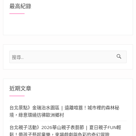
最高紀錄
搜
尋
關
鍵
字:
近期文章
台北景點》金瑞治水園區 | 遠離喧囂！城市裡的森林秘
境，綠意環繞彷彿歐洲鄉村
台北親子活動》2026華山親子表藝節 | 夏日親子FUN輕
鬆！帶孩子藝起童樂，來場戲劇與色彩的奇幻冒險