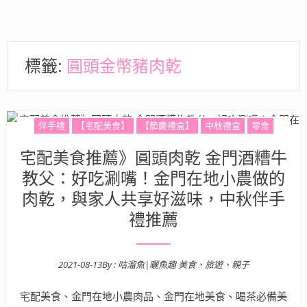
標籤:
圓頭金幣豬肉乾
伴手禮
【宅配美食】
【節慶禮盒】
中秋禮盒
零食
宅配美食推薦》圓頭肉乾 金門酒糟牛
教父：好吃涮嘴！金門在地小農做的
肉乾，與家人共享好滋味，中秋伴手
禮推薦
2021-08-13
By :
咕溜魚|曬魚趣 美食、旅遊、親子
Posted on
宅配美食、金門在地小農肉品、金門在地美食、喝茶必備美