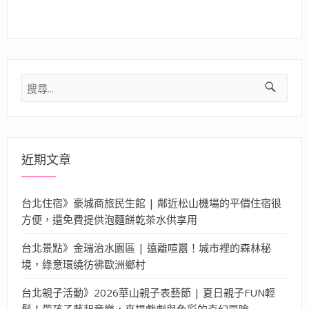
搜
尋
關
鍵
字:
近期文章
台北住宿》豪城商旅民生館 | 鄰近松山機場的平價住宿很
方便，還免費提供泡麵餅乾茶水供享用
台北景點》金瑞治水園區 | 遠離喧囂！城市裡的森林秘
境，綠意環繞彷彿歐洲鄉村
台北親子活動》2026華山親子表藝節 | 夏日親子FUN輕
鬆！帶孩子藝起童樂，來場戲劇與色彩的奇幻冒險