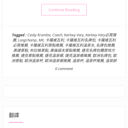
“【歐洲旅遊景點】奧捷德十日遊 
Continue Reading
Tagged :
Cesky Krumlov
,
Coach
,
Karlovy Vary
,
Karlovy Vary必買推
薦
,
Longchamp
,
MK
,
卡羅維瓦利
,
卡羅維瓦利名牌包
,
卡羅維瓦利
必買推薦
,
卡羅維瓦利景點推薦
,
卡羅維瓦利溫泉水
,
名牌包推薦
,
奧捷景點
,
布拉格景點
,
庫倫諾夫景點推薦
,
捷克名牌包購買地方
推薦
,
捷克景點推薦
,
捷克溫泉鄉
,
捷克溫泉鄉推薦
,
歐洲名牌包
,
歐
洲景點
,
歐洲溫泉杯
,
歐洲溫泉鄉推薦
,
溫泉杯
,
溫泉杯推薦
,
溫泉餅
0 comment
翻譯