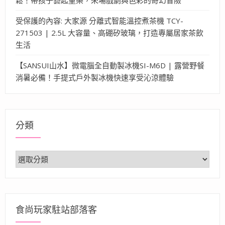
受保護的內容: 大家源 分離式智能溫控煮茶機 TCY-
271503 | 2.5L 大容量、高硼矽玻璃，打造專屬居家茶飲
生活
【SANSUI山水】微電腦全自動製冰機SI-M6D | 露營野餐
消暑必備！手提式戶外製冰機快速享受沁涼體驗
分類
分
類
食尚玩家駐站部落客