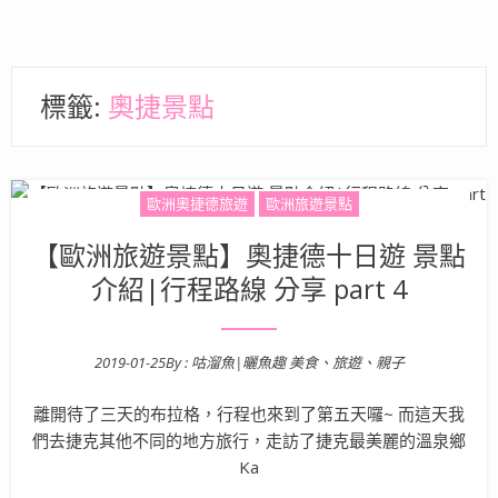
標籤:
奧捷景點
歐洲奧捷德旅遊
歐洲旅遊景點
【歐洲旅遊景點】奧捷德十日遊 景點
介紹|行程路線 分享 part 4
2019-01-25
By :
咕溜魚|曬魚趣 美食、旅遊、親子
Posted on
離開待了三天的布拉格，行程也來到了第五天囉~ 而這天我
們去捷克其他不同的地方旅行，走訪了捷克最美麗的溫泉鄉
Ka