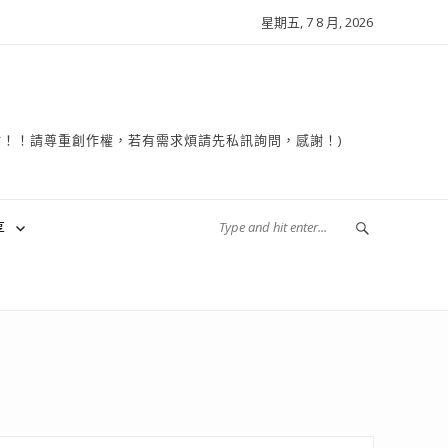
星期五, 7 8 月, 2026
複製轉貼！！請尊重創作權，若有需求煩請先私訊詢問，感謝！)
享