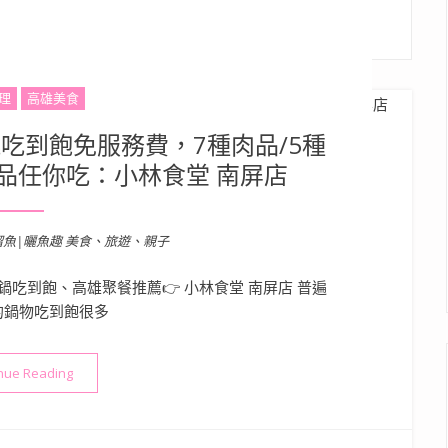
理
高雄美食
吃到飽免服務費，7種肉品/5種
冰品任你吃：小林食堂 南屏店
溜魚|曬魚趣 美食、旅遊、親子
吃到飽、高雄聚餐推薦👉 小林食堂 南屏店 普遍
的鍋物吃到飽很多
“高雄美食》新推出！壽喜燒吃到飽免服務費，7種肉品/5種湯底/多
nue Reading