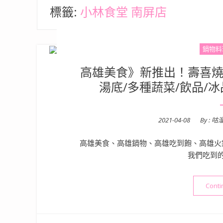
標籤:
小林食堂 南屏店
鍋物料
高雄美食》新推出！壽喜燒
湯底/多種蔬菜/飲品/
Posted
2021-04-08
By :
咕
on
高雄美食、高雄鍋物、高雄吃到飽、高雄火鍋
我們吃到
Conti