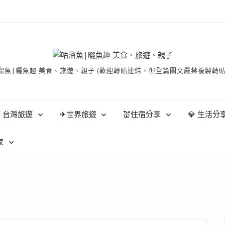
有 © 咕溜魚|曬魚趣 美食、旅遊、親子 (歡迎轉貼連結，但全篇圖文嚴禁
 台灣旅遊
✈世界旅遊
💒住宿分享
💎 生活分
家