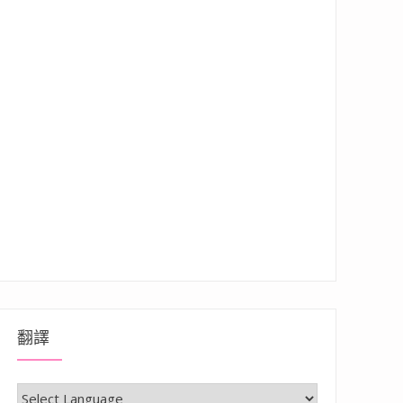
翻譯
種蔬菜/飲品/冰品任你吃：小林食堂 南屏店”