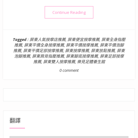
“【按摩】屏東．屏東市| 樂見
Continue Reading
Tagged :
屏東人氣按摩店推薦
,
屏東便宜按摩推薦
,
屏東全身指壓
推薦
,
屏東平價全身按摩推薦
,
屏東平價按摩推薦
,
屏東平價泡腳
推薦
,
屏東平價足部按摩推薦
,
屏東按摩推薦
,
屏東放鬆推薦
,
屏東
泡腳推薦
,
屏東肩背指壓推薦
,
屏東腳底按摩推薦
,
屏東足部按摩
推薦
,
屏東雙人按摩推薦
,
樂見足體養生館
0 comment
翻譯