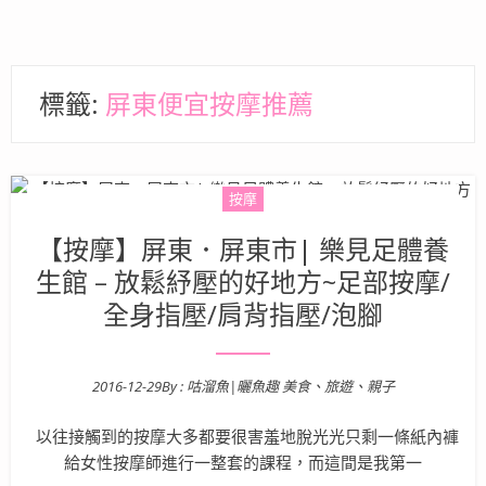
標籤:
屏東便宜按摩推薦
按摩
【按摩】屏東．屏東市| 樂見足體養
生館 – 放鬆紓壓的好地方~足部按摩/
全身指壓/肩背指壓/泡腳
2016-12-29
By :
咕溜魚|曬魚趣 美食、旅遊、親子
Posted on
以往接觸到的按摩大多都要很害羞地脫光光只剩一條紙內褲
給女性按摩師進行一整套的課程，而這間是我第一