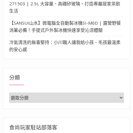
271503 | 2.5L 大容量、高硼矽玻璃，打造專屬居家茶飲
生活
【SANSUI山水】微電腦全自動製冰機SI-M6D | 露營野餐
消暑必備！手提式戶外製冰機快速享受沁涼體驗
冷氣清洗的無毒堅持：小川職人讓我給小孩、毛孩最溫柔
的安心感
分類
分
類
食尚玩家駐站部落客