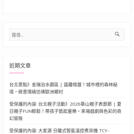
搜
尋
關
鍵
字:
近期文章
台北景點》金瑞治水園區 | 遠離喧囂！城市裡的森林秘
境，綠意環繞彷彿歐洲鄉村
受保護的內容: 台北親子活動》2026華山親子表藝節 | 夏
日親子FUN輕鬆！帶孩子藝起童樂，來場戲劇與色彩的奇
幻冒險
受保護的內容: 大家源 分離式智能溫控煮茶機 TCY-