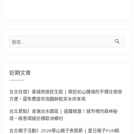
搜
尋
關
鍵
字:
近期文章
台北住宿》豪城商旅民生館 | 鄰近松山機場的平價住宿很
方便，還免費提供泡麵餅乾茶水供享用
台北景點》金瑞治水園區 | 遠離喧囂！城市裡的森林秘
境，綠意環繞彷彿歐洲鄉村
台北親子活動》2026華山親子表藝節 | 夏日親子FUN輕