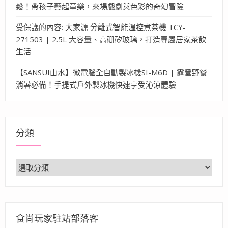
鬆！帶孩子藝起童樂，來場戲劇與色彩的奇幻冒險
受保護的內容: 大家源 分離式智能溫控煮茶機 TCY-
271503 | 2.5L 大容量、高硼矽玻璃，打造專屬居家茶飲
生活
【SANSUI山水】微電腦全自動製冰機SI-M6D | 露營野餐
消暑必備！手提式戶外製冰機快速享受沁涼體驗
分類
分
類
食尚玩家駐站部落客