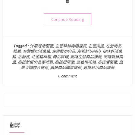
自
“高雄鮮切肉品推薦》御味軒
Continue Reading
Tagged :
什麼是活菌豬
,
左營新鮮肉哪裡買
,
左營肉品
,
左營肉品
推薦
,
左營鮮切活菌豬
,
左營鮮切肉品
,
左營鮮切豬肉
,
御味軒活菌
豬
,
活菌豬
,
活菌豬料理
,
肉品料理
,
高雄左營肉品推薦
,
高雄新鮮肉
品
,
高雄新鮮肉品哪裡買
,
高雄松阪豬
,
高雄梅花豬
,
高雄活菌豬
,
高
雄火鍋肉片推薦
,
高雄肉品購買推薦
,
高雄鮮切肉品推薦
0 comment
翻譯