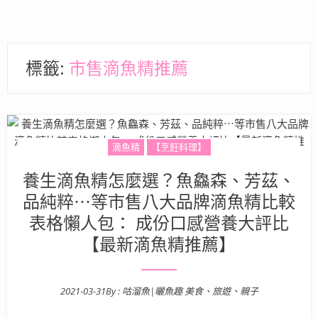
標籤:
市售滴魚精推薦
滴魚精
【烹飪料理】
養生滴魚精怎麼選？魚鱻森、芳茲、
品純粹⋯等市售八大品牌滴魚精比較
表格懶人包： 成份口感營養大評比
【最新滴魚精推薦】
2021-03-31
By :
咕溜魚|曬魚趣 美食、旅遊、親子
Posted on