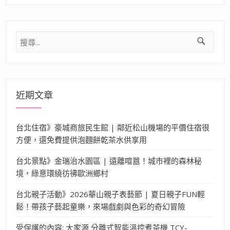
搜
尋
關
鍵
字:
近期文章
台北住宿》豪城商旅民生館 | 鄰近松山機場的平價住宿很
方便，還免費提供泡麵餅乾茶水供享用
台北景點》金瑞治水園區 | 遠離喧囂！城市裡的森林秘
境，綠意環繞彷彿歐洲鄉村
台北親子活動》2026華山親子表藝節 | 夏日親子FUN輕
鬆！帶孩子藝起童樂，來場戲劇與色彩的奇幻冒險
受保護的內容: 大家源 分離式智能溫控煮茶機 TCY-