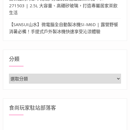
271503 | 2.5L 大容量、高硼矽玻璃，打造專屬居家茶飲
生活
【SANSUI山水】微電腦全自動製冰機SI-M6D | 露營野餐
消暑必備！手提式戶外製冰機快速享受沁涼體驗
分類
分
類
食尚玩家駐站部落客