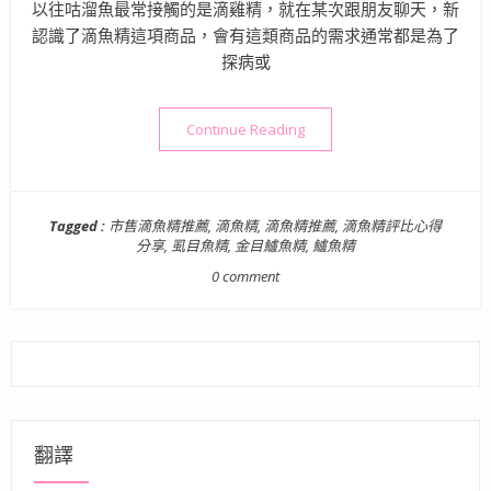
以往咕溜魚最常接觸的是滴雞精，就在某次跟朋友聊天，新
認識了滴魚精這項商品，會有這類商品的需求通常都是為了
探病或
“養生滴魚精怎麼選？魚鱻森
Continue Reading
Tagged :
市售滴魚精推薦
,
滴魚精
,
滴魚精推薦
,
滴魚精評比心得
分享
,
虱目魚精
,
金目鱸魚精
,
鱸魚精
0 comment
翻譯