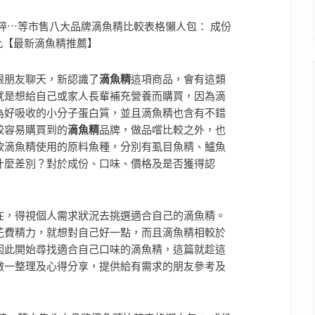
跟朋友聊天，新認識了
滴魚精
這項商品，會有這類
就是想給自己或家人長輩補充營養而購買，
因為滴
為好吸收的小分子蛋白質，並且滴魚精也含有不錯
較容易購買到的
滴魚精
品牌，做品嚐比較之外，也
款滴魚精使用的原料魚種
，分別有虱目魚精、鱸魚
什麼差別？對於成份、口味、價格及是否獲得認
在，得視個人需求狀況去挑選適合自己的滴魚精。
花費精力，就想對自己好一點，而且滴魚精相較於
因此開始尋找適合自己口味的滴魚精，
這篇就趁這
做一整理及心得分享，提供給有需求的朋友參考及