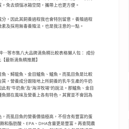
質，免去煩惱冰箱空間，攜帶上也更方便。
成分，因此其飼養過程我也會特別留意，養殖過程
激素及採用無毒養殖法，也是我注意的一點。
目魚、鱘龍魚、金目鱸魚、鱸魚。而虱目魚是比較
白質，營養成分跟陸地上所飼養的乳牛生產的牛奶
此有”牛奶魚”及”海洋牧場”的說法。那鱸魚、金目
種魚類在風味及營養上各有特色，其實並不會因為
色，而虱目魚的營養價值極高，不但含有豐
富的蛋
飽和脂肪酸、EPA、DHA含量更是豐富。再查閱農