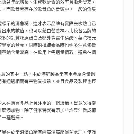
但隨著年紀增長、生成軟骨素的效率會漸漸變差，
法，而軟骨素存在於軟骨魚的骨頭中，一般的魚隻
據標示的滴魚精，這才表示品牌有實際去檢驗自己
算出來的數值，也可以藉由營養標示比較各品牌的
較多的鈣質膠原蛋白及額外豐富牛磺酸、華陀福元
較豐富的營養。同時選擇補養品時也需多注意熱量
純萃鈉含量較高，在飲用上需適量攝取，避免在攝
在意的其中一點，由於海鮮製品常有重金屬含量過
用有通過相關有害物質檢驗，並且食品及製程也經
少人在購買食品上會注重的一個環節，畢竟吃得健
什麼添加物，除了健家特就有添加些許果汁做成葡
了一種選擇。
差異在於常溫滴魚精有經高溫高壓滅菌處理，使滴