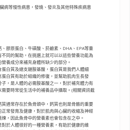
、腎臟病等慢性病患，發燒、發炎及其他特殊疾病患
鈣、膠原蛋白、牛磺酸、菸鹼素、DHA、EPA等重
有不同的幫助，在挑選上就可以以這些營養功能為
的營養成分來補充身體所缺少的部分。
含蛋白質及總支鏈胺基酸，蛋白質是我們人體細
充蛋白質有助於組織的修復，並幫助肌肉生長發
小分子，是人體的必需胺基酸之一，對於補充體力
有
以需要時常從生活中的補養品中攝取。(相關資訊截
鈣質通常存在於魚骨頭中，鈣質也則是骨骼的重要
的正常發育及健康，對於肌肉與心臟的收縮及神經
滴煉，因此魚骨中的營養素也會包含在之中。
是對於人體很好的一種營養素，有助於健康的維