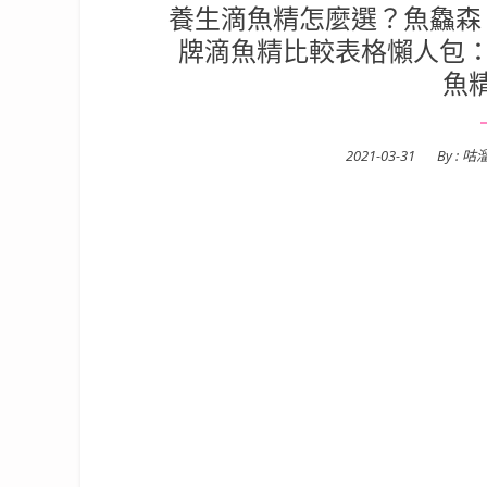
養生滴魚精怎麼選？魚鱻森
牌滴魚精比較表格懶人包：
魚
Posted
2021-03-31
By :
咕
on