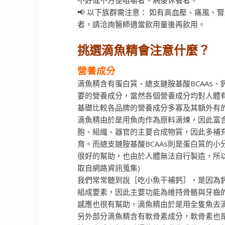
📢 以下族群需注意： 如有高血壓、痛風
者，請洽詢醫師適當飲用量後再飲用。
挑選滴魚精會注意什麼？
營養成分
滴魚精含有蛋白質、總支鏈胺基酸
BCAAs
、
要的營養成分，當然各個營養成分均對人體
基礎比較各品牌的營養成分多寡及其額外有
滴魚精由於是用魚肉作為原料滴煉，因此富
胞、組織、器官的主要合成物質，因此多補
育。而總支鏈胺基酸BCAAs則是蛋白質的
很好的幫助
，也由於人體無法自行製造，所
取自網路資訊蒐集)
我們常常聽到說［吃小魚干補鈣］，是因為
組成要素，因此主要功能為維持骨骼與牙齒
感應也很有幫助，滴魚精由於是用全隻魚去
另外部分滴魚精含有軟骨素成分，軟骨素也