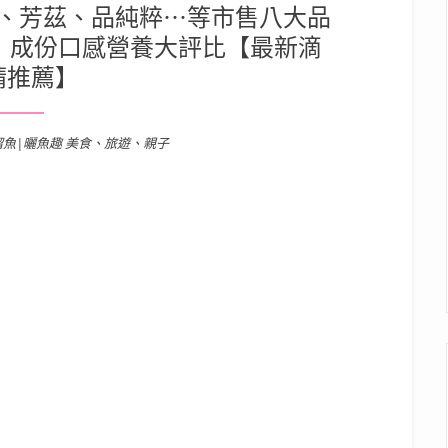
、芳茲、品純粹⋯等市售八大品
 成份口感營養大評比【最新滴
精推薦】
溜魚|曬魚趣 美食、旅遊、親子