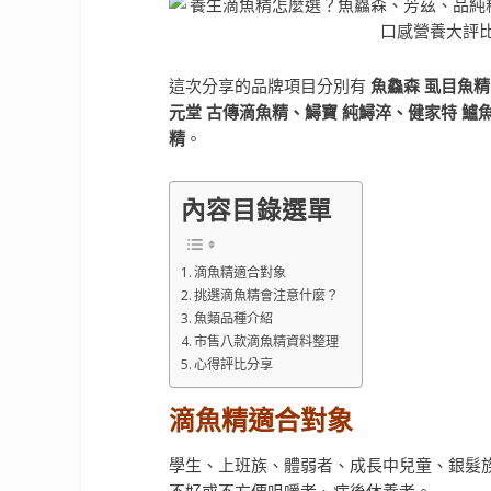
這次分享的品牌項目分別有
魚鱻森 虱目魚
元堂 古傳滴魚精、鱘寶 純鱘淬、健家特 鱸
精
。
內容目錄選單
滴魚精適合對象
挑選滴魚精會注意什麼？
魚類品種介紹
市售八款滴魚精資料整理
心得評比分享
滴魚精適合對象
學生、上班族、體弱者、成長中兒童、銀髮
不好或不方便咀嚼者、病後休養者。