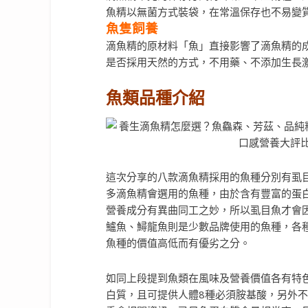
魚精以無菌方式裝袋，在常溫保存也不易變
魚隻飼養
滴魚精的原材料「魚」直接影響了滴魚精的
是否採用天然的方式，不用藥、不添加生長
魚類品種介紹
這次分享的八款滴魚精採用的魚種分別有虱
多滴魚精會選用的魚種，由於含有豐富的蛋
營養成分有異曲同工之妙，所以虱目魚才會因
鱸魚、鱘龍魚則是少數品牌使用的魚種，各
魚種的價值高低而有優劣之分。
如同上段提到魚類在風味及營養價值各有特
白質，且可提供人體8種必須胺基酸，另外不