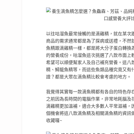
以往咕溜魚最常接觸的是滴雞精，就在某次
商品的需求通常都是為了探病或送禮，不然
魚精跟滴雞精一樣，都是將大分子蛋白轉換
的營養成份，咕溜魚
這次挑選了八款市面上
希望可以順便幫家人及自己補充營養。
這八
精、鱘龍魚精等，而這些魚類品種究竟又有
證？都是
大眾在
滴魚精
比較
會考慮的地方
。
我覺得其實每一款滴魚精都有各自的特色存
之前因為長時間的電腦作業，非常地耗腦及
滴雞精更加溫補，適合大多數人平常滋補，
個機會將這八款滴魚精及相關滴魚精的資訊
收藏囉~