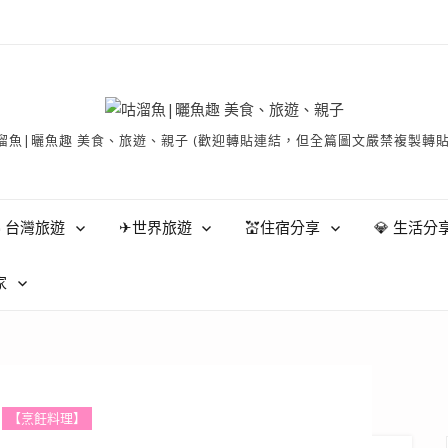
有 © 咕溜魚|曬魚趣 美食、旅遊、親子 (歡迎轉貼連結，但全篇圖文嚴禁
 台灣旅遊
✈世界旅遊
💒住宿分享
💎 生活分
家
【烹飪料理】