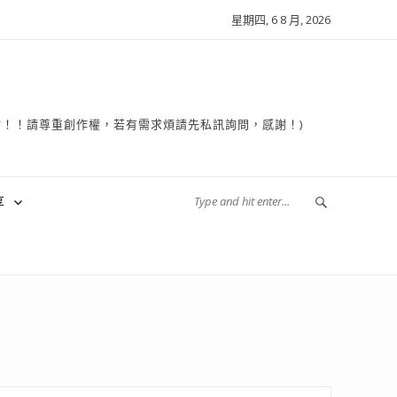
星期四, 6 8 月, 2026
複製轉貼！！請尊重創作權，若有需求煩請先私訊詢問，感謝！)
享