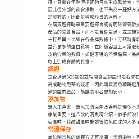
持，身體在年輕時還能夠自動生成軟骨素，
因此從外部的飲食攝取，也不失為一種好方
是沒有的，因此是種較珍貴的原料。
在購買選擇時盡量要選擇官網有明確營養數
產品的營養含量，而不是含糊帶過，或是推
主打差異。比如在各品牌數據中，芳茲就有
堂有更多的蛋白質等，在同樣容量上可獲取
及鈉含量的數值，如健家特的熱量偏高，品
取上造成身體的負擔。
認證
是否通過SGS認證或相關食品認證也是我會
高或動物用藥的疑慮，因此購買滴魚精時選
過認證的產品，能讓食用者更加安心。
添加物
無人工色素、無添加防腐劑及香料是現今不
康最重要。這八款的滴魚精介紹，似乎都沒
萄風味，其酸甜風味能讓害怕魚腥味的人多
常溫保存
滴魚精常見的保存方式有冷凍、常溫兩種，