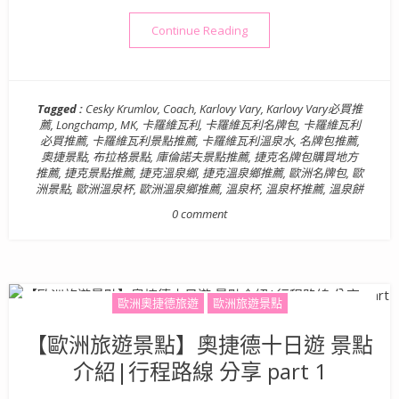
“【歐洲旅遊景點】奧捷德十日遊 
Continue Reading
Tagged :
Cesky Krumlov
,
Coach
,
Karlovy Vary
,
Karlovy Vary必買推
薦
,
Longchamp
,
MK
,
卡羅維瓦利
,
卡羅維瓦利名牌包
,
卡羅維瓦利
必買推薦
,
卡羅維瓦利景點推薦
,
卡羅維瓦利溫泉水
,
名牌包推薦
,
奧捷景點
,
布拉格景點
,
庫倫諾夫景點推薦
,
捷克名牌包購買地方
推薦
,
捷克景點推薦
,
捷克溫泉鄉
,
捷克溫泉鄉推薦
,
歐洲名牌包
,
歐
洲景點
,
歐洲溫泉杯
,
歐洲溫泉鄉推薦
,
溫泉杯
,
溫泉杯推薦
,
溫泉餅
0 comment
歐洲奧捷德旅遊
歐洲旅遊景點
【歐洲旅遊景點】奧捷德十日遊 景點
介紹|行程路線 分享 part 1