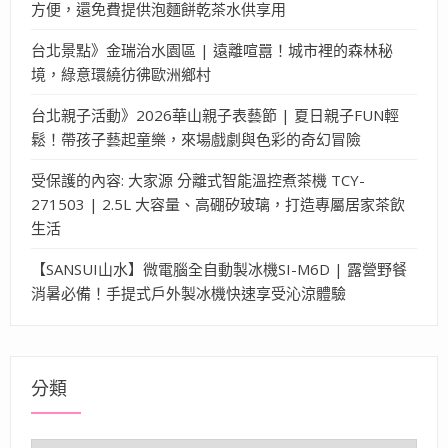
方便，還免費提供泡麵餅乾茶水供享用
台北景點》金瑞治水園區 | 遠離喧囂！城市裡的森林秘
境，綠意環繞彷彿歐洲鄉村
台北親子活動》2026華山親子表藝節 | 夏日親子FUN輕
鬆！帶孩子藝起童樂，來場戲劇與色彩的奇幻冒險
受保護的內容: 大家源 分離式智能溫控煮茶機 TCY-
271503 | 2.5L 大容量、高硼矽玻璃，打造專屬居家茶飲
生活
【SANSUI山水】微電腦全自動製冰機SI-M6D | 露營野餐
消暑必備！手提式戶外製冰機快速享受沁涼體驗
分類