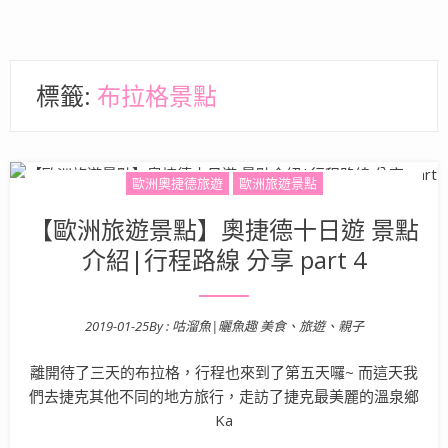
標籤:
布拉格景點
歐洲奧捷德旅遊
歐洲旅遊景點
【歐洲旅遊景點】奧捷德十日遊 景點
介紹|行程路線 分享 part 4
2019-01-25
By :
咕溜魚|曬魚趣 美食、旅遊、親子
Posted on
離開待了三天的布拉格，行程也來到了第五天囉~ 而這天我
們去捷克其他不同的地方旅行，走訪了捷克最美麗的溫泉鄉
Ka