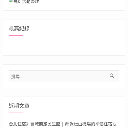
最高紀錄
搜
尋
關
鍵
字:
近期文章
台北住宿》豪城商旅民生館 | 鄰近松山機場的平價住宿很