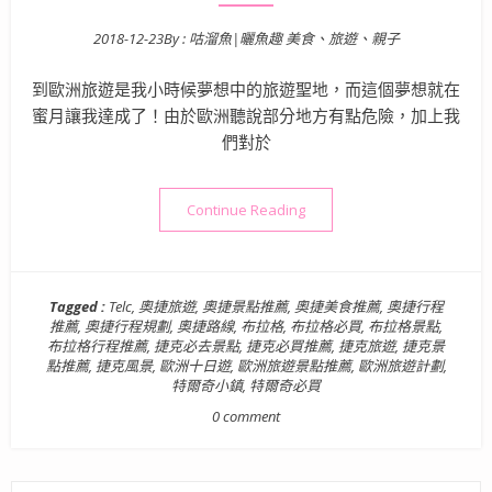
2018-12-23
By :
咕溜魚|曬魚趣 美食、旅遊、親子
Posted on
到歐洲旅遊是我小時候夢想中的旅遊聖地，而這個夢想就在
蜜月讓我達成了！由於歐洲聽說部分地方有點危險，加上我
們對於
“【歐洲旅遊景點】奧捷德十日遊 
Continue Reading
Tagged :
Telc
,
奧捷旅遊
,
奧捷景點推薦
,
奧捷美食推薦
,
奧捷行程
推薦
,
奧捷行程規劃
,
奧捷路線
,
布拉格
,
布拉格必買
,
布拉格景點
,
布拉格行程推薦
,
捷克必去景點
,
捷克必買推薦
,
捷克旅遊
,
捷克景
點推薦
,
捷克風景
,
歐洲十日遊
,
歐洲旅遊景點推薦
,
歐洲旅遊計劃
,
特爾奇小鎮
,
特爾奇必買
0 comment