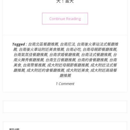
天！當天
“【台南北區美食】氣氛好環境
Continue Reading
Tagged :
台南北區餐廳推薦
,
台南尼法
,
台南後火車站法式餐廳推
薦
,
台南後火車站附近美食推薦
,
台南必吃
,
台南母親節餐廳推薦
,
台南氣氛佳餐廳推薦
,
台南求婚餐廳推薦
,
台南法式餐廳推薦
,
台
南火舞秀餐廳推薦
,
台南生日餐廳推薦
,
台南約會餐廳推薦
,
台南
美食
,
台南聚餐推薦
,
成大附近母親節餐廳推薦
,
成大附近法式餐
廳推薦
,
成大附近約會餐廳推薦
,
成大附近美食
,
成大附近高級餐
廳推薦
1 Comment