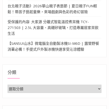
台北親子活動》2026華山親子表藝節 | 夏日親子FUN輕
鬆！帶孩子藝起童樂，來場戲劇與色彩的奇幻冒險
受保護的內容: 大家源 分離式智能溫控煮茶機 TCY-
271503 | 2.5L 大容量、高硼矽玻璃，打造專屬居家茶飲
生活
【SANSUI山水】微電腦全自動製冰機SI-M6D | 露營野餐
消暑必備！手提式戶外製冰機快速享受沁涼體驗
分類
分
類