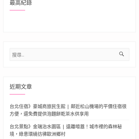
最高紀錄
搜
尋
關
鍵
字:
近期文章
台北住宿》豪城商旅民生館 | 鄰近松山機場的平價住宿很
方便，還免費提供泡麵餅乾茶水供享用
台北景點》金瑞治水園區 | 遠離喧囂！城市裡的森林秘
境，綠意環繞彷彿歐洲鄉村