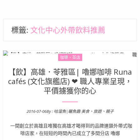
標籤:
文化中心外帶飲料推薦
咖啡、茶店
【飲】高雄．苓雅區| 嚕娜咖啡 Runa
cafés (文化旗艦店) ❤ 職人專業呈現，
平價擄獲你的心
2016-07-06
By :
咕溜魚|曬魚趣 美食、旅遊、親子
Posted on
一間創立於高雄且唯獨在高雄才喝得到的品牌連鎖外帶式咖
啡店家，在短短的時間內已成立了多間分店 嚕娜