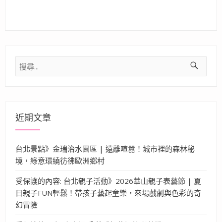
搜
尋
關
鍵
字:
近期文章
台北景點》金瑞治水園區 | 遠離喧囂！城市裡的森林秘
境，綠意環繞彷彿歐洲鄉村
受保護的內容: 台北親子活動》2026華山親子表藝節 | 夏
日親子FUN輕鬆！帶孩子藝起童樂，來場戲劇與色彩的奇
幻冒險