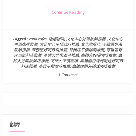
“【飲】高雄．苓雅區| 嚕娜咖啡
Continue Reading
Tagged :
runa cafes
,
嚕娜咖啡
,
文化中心外帶飲料推薦
,
文化中心
平價咖啡推薦
,
文化中心平價飲料推薦
,
文化旗艦店
,
苓雅區好喝
咖啡推薦
,
苓雅區好喝飲料推薦
,
苓雅區平價咖啡推薦
,
苓雅區有
座位飲料店推薦
,
高師大外帶咖啡推薦
,
高師大好喝咖啡推薦
,
高
師大好喝飲料店推薦
,
高師大平價咖啡
,
高雄國稅總局附近好喝飲
料店推薦
,
高雄平價咖啡推薦
,
高雄連鎖外帶式咖啡推薦
1 Comment
翻譯