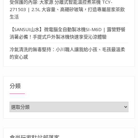
受保護的內容: 大家源 分離式智能溫控煮茶機 TCY-
271503 | 2.5L 大容量、高硼矽玻璃，打造專屬居家茶飲
生活
【SANSUI山水】微電腦全自動製冰機SI-M6D | 露營野餐
消暑必備！手提式戶外製冰機快速享受沁涼體驗
冷氣清洗的無毒堅持：小川職人讓我給小孩、毛孩最溫柔
的安心感
分類
分
類
食尚玩家駐站部落客