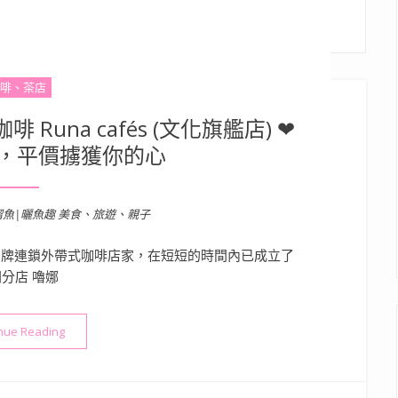
啡、茶店
Runa cafés (文化旗艦店) ❤
，平價擄獲你的心
溜魚|曬魚趣 美食、旅遊、親子
牌連鎖外帶式咖啡店家，在短短的時間內已成立了
分店 嚕娜
“【飲】高雄．苓雅區| 嚕娜咖啡 Runa cafés (文化旗艦店) ❤
nue Reading