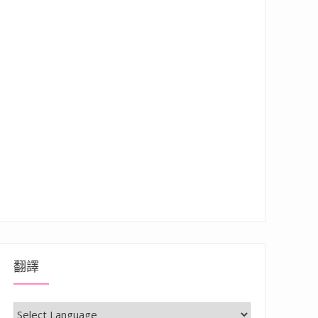
翻譯
 職人專業呈現，平價擄獲你的心”