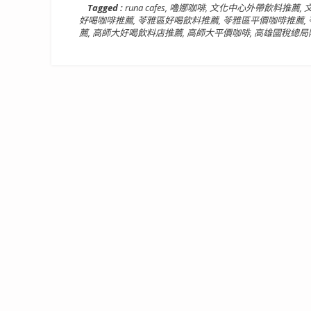
Tagged :
runa cafes
,
嚕娜咖啡
,
文化中心外帶飲料推薦
,
好喝咖啡推薦
,
苓雅區好喝飲料推薦
,
苓雅區平價咖啡推薦
,
薦
,
高師大好喝飲料店推薦
,
高師大平價咖啡
,
高雄國稅總局