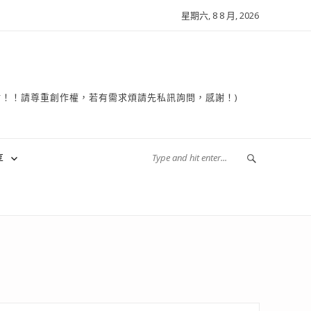
星期六, 8 8 月, 2026
複製轉貼！！請尊重創作權，若有需求煩請先私訊詢問，感謝！)
享