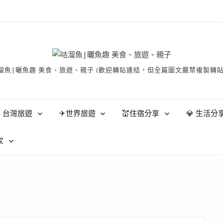
有 © 咕溜魚|曬魚趣 美食、旅遊、親子 (歡迎轉貼連結，但全篇圖文嚴禁
 台灣旅遊
✈世界旅遊
💒住宿分享
💎 生活分
家