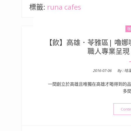
標籤:
runa cafes
咖
【飲】高雄．苓雅區| 嚕娜咖啡 
職人專業呈現
Posted
2016-07-06
By :
咕
on
一間創立於高雄且唯獨在高雄才喝得到的品
多間
Conti