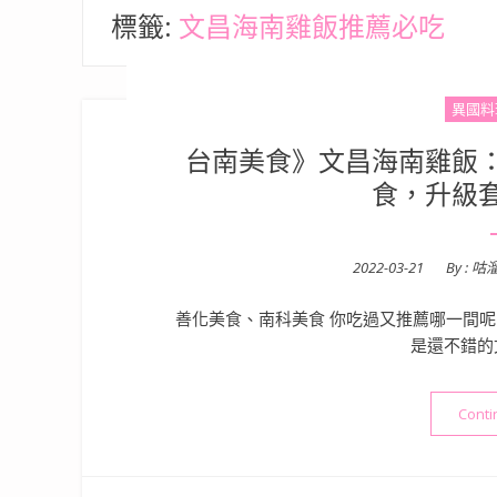
標籤:
文昌海南雞飯推薦必吃
異國料
台南美食》文昌海南雞飯
食，升級
Posted
2022-03-21
By :
咕
on
善化美食、南科美食 你吃過又推薦哪一間
是還不錯的
Conti