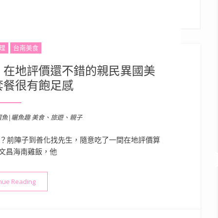
理
台南美食
：在地評價還不錯的親民異國美
套餐很有飽足感
溜魚|曬魚趣 美食、旅遊、親子
呢？前陣子到善化找先生，隨意吃了一間在地評價算
文昌海南雞飯，他
“台南美食》文昌海南雞飯：在地評價還不錯的親民異國美食，升
nue Reading