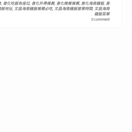
食
,
善化吃飯有座位
,
善化外帶推薦
,
善化晚餐推薦
,
善化海南雞飯
,
善
雞飯地址
,
文昌海南雞飯推薦必吃
,
文昌海南雞飯營業時間
,
文昌海南
雞飯菜單
0 comment