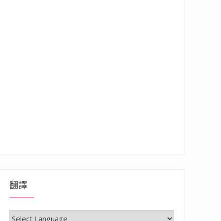
翻譯
級套餐很有飽足感”