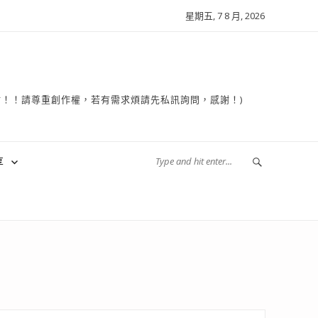
星期五, 7 8 月, 2026
複製轉貼！！請尊重創作權，若有需求煩請先私訊詢問，感謝！)
享