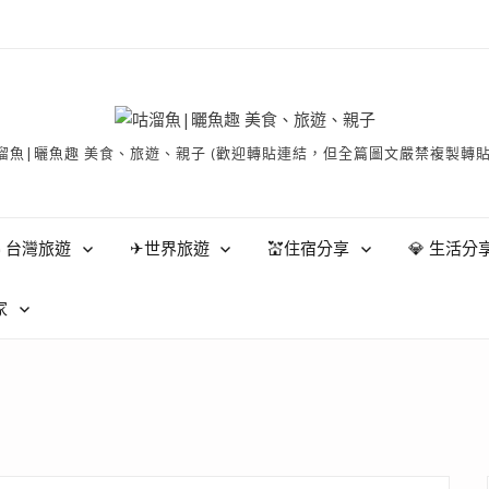
有 © 咕溜魚|曬魚趣 美食、旅遊、親子 (歡迎轉貼連結，但全篇圖文嚴禁
 台灣旅遊
✈世界旅遊
💒住宿分享
💎 生活分
家