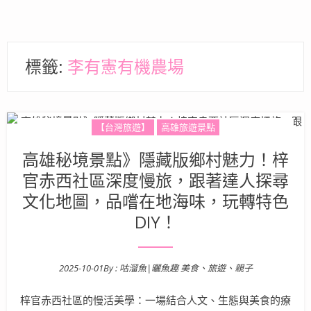
標籤:
李有憲有機農場
【台灣旅遊】
高雄旅遊景點
高雄秘境景點》隱藏版鄉村魅力！梓
官赤西社區深度慢旅，跟著達人探尋
文化地圖，品嚐在地海味，玩轉特色
DIY！
2025-10-01
By :
咕溜魚|曬魚趣 美食、旅遊、親子
Posted on
梓官赤西社區的慢活美學：一場結合人文、生態與美食的療