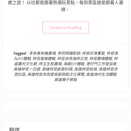
癒之旅！ 以往都是跟著熱潮玩景點，每到景區總是跟著人潮
擠，
“高雄秘境景點》隱藏版鄉村
Continue Reading
Tagged :
李有憲有機農場
,
李阿明攝影師
,
梓官好漁饗宴
,
梓官漁
丸DIY體驗
,
梓官蜜蜂體驗
,
梓官赤西海岸日常
,
梓官農場體驗
,
梓
感農村文化節
,
梓玉生態農場
,
海廢DIY體驗
,
港仔門工作室協會
,
高雄梓官一日遊
,
高雄梓官創意料理
,
高雄梓官秘境
,
高雄梓官赤
西社區
,
高雄梓官赤西里長劉英凱文化導覽
,
高雄漁村生活體驗
,
高雄親子景點
翻譯