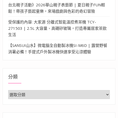
台北親子活動》2026華山親子表藝節 | 夏日親子FUN輕
鬆！帶孩子藝起童樂，來場戲劇與色彩的奇幻冒險
受保護的內容: 大家源 分離式智能溫控煮茶機 TCY-
271503 | 2.5L 大容量、高硼矽玻璃，打造專屬居家茶飲
生活
【SANSUI山水】微電腦全自動製冰機SI-M6D | 露營野餐
消暑必備！手提式戶外製冰機快速享受沁涼體驗
分類
分
類