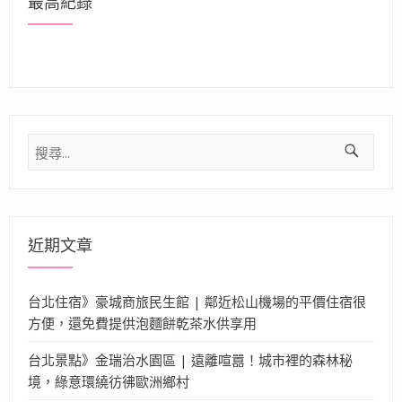
最高紀錄
搜
尋
關
鍵
字:
近期文章
台北住宿》豪城商旅民生館 | 鄰近松山機場的平價住宿很
方便，還免費提供泡麵餅乾茶水供享用
台北景點》金瑞治水園區 | 遠離喧囂！城市裡的森林秘
境，綠意環繞彷彿歐洲鄉村